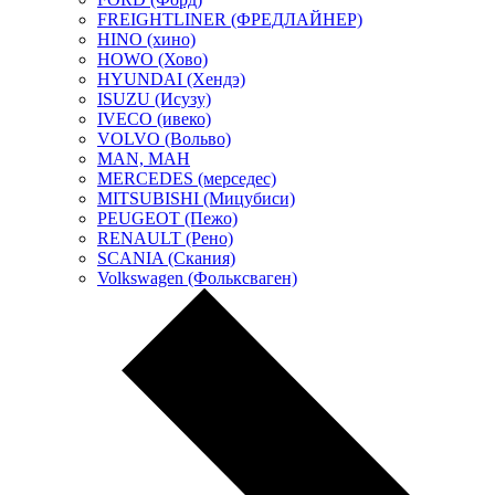
FREIGHTLINER (ФРЕДЛАЙНЕР)
HINO (хино)
HOWO (Хово)
HYUNDAI (Хендэ)
ISUZU (Исузу)
IVECO (ивеко)
VOLVO (Вольво)
MAN, МАН
MERCEDES (мерседес)
MITSUBISHI (Мицубиси)
PEUGEOT (Пежо)
RENAULT (Рено)
SCANIA (Скания)
Volkswagen (Фольксваген)