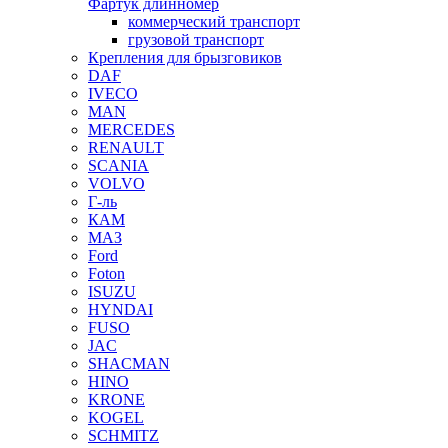
Фартук длинномер
коммерческий транспорт
грузовой транспорт
Крепления для брызговиков
DAF
IVECO
MAN
MERCEDES
RENAULT
SCANIA
VOLVO
Г-ль
КАМ
МАЗ
Ford
Foton
ISUZU
HYNDAI
FUSO
JAC
SHACMAN
HINO
KRONE
KOGEL
SCHMITZ