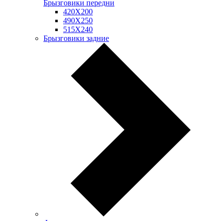
Брызговики передни
420Х200
490Х250
515Х240
Брызговики задние