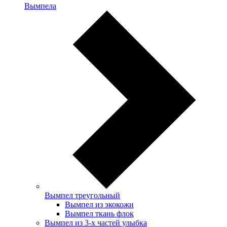
Вымпела
Вымпел треугольный
Вымпел из экокожи
Вымпел ткань флок
Вымпел из 3-х частей улыбка