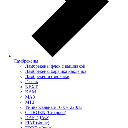
Ламбрекены
Ламбрекены флок с вышивкой
Ламбрекены барашка наклейка
Ламбрекен из экокожи
Газель
NEXT
KAM
МАЗ
МТЗ
Универсальные 160см-220см
CITROEN (Ситроен)
DAF, (ДАФ)
FIAT (Фиат)
FORD (Форд)