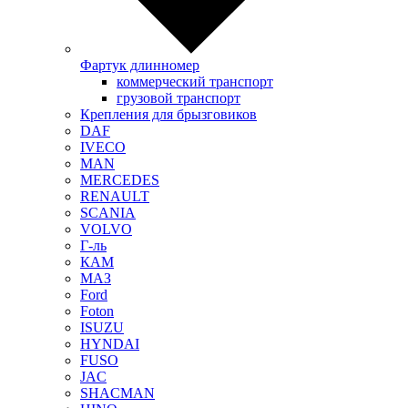
Фартук длинномер
коммерческий транспорт
грузовой транспорт
Крепления для брызговиков
DAF
IVECO
MAN
MERCEDES
RENAULT
SCANIA
VOLVO
Г-ль
КАМ
МАЗ
Ford
Foton
ISUZU
HYNDAI
FUSO
JAC
SHACMAN