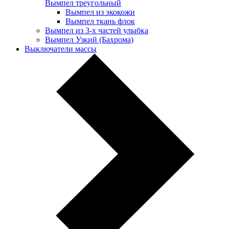
Вымпел треугольный
Вымпел из экокожи
Вымпел ткань флок
Вымпел из 3-х частей улыбка
Вымпел Узкий (Бахрома)
Выключатели массы