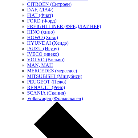
CITROEN (Ситроен)
DAF, (ДАФ)
FIAT (Фиат)
FORD (Форд)
FREIGHTLINER (ФРЕДЛАЙНЕР)
HINO (хино)
HOWO (Хово)
HYUNDAI (Хендэ)
ISUZU (Исузу)
IVECO (ивеко)
VOLVO (Вольво)
MAN, МАН
MERCEDES (мерседес)
MITSUBISHI (Мицубиси)
PEUGEOT (Пежо)
RENAULT (Рено)
SCANIA (Скания)
Volkswagen (Фольксваген)