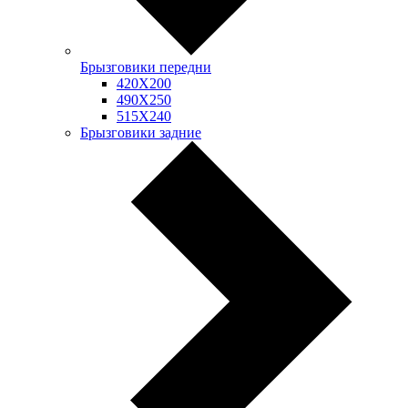
Брызговики передни
420Х200
490Х250
515Х240
Брызговики задние