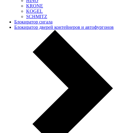
HINO
KRONE
KOGEL
SCHMITZ
Блокиратор сигала
Блокиратор дверей контейнеров и автофургонов