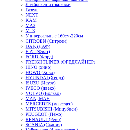
Ламбрекен из экокожи
Газель
NEXT
KAM
МАЗ
МТЗ
Универсальные 160см-220см
CITROEN (Ситроен)
DAF, (ДАФ)
FIAT (Фиат)
FORD (Форд)
FREIGHTLINER (ФРЕДЛАЙНЕР)
HINO (хино)
HOWO (Хово)
HYUNDAI (Хендэ)
ISUZU (Исузу)
IVECO (ивеко)
VOLVO (Вольво)
MAN, МАН
MERCEDES (мерседес)
MITSUBISHI (Мицубиси)
PEUGEOT (Пежо)
RENAULT (Рено)
SCANIA (Скания)
Volkswagen (Фольксваген)