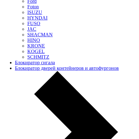
Ford
Foton
ISUZU
HYNDAI
FUSO
JAC
SHACMAN
HINO
KRONE
KOGEL
SCHMITZ
Блокиратор сигала
Блокиратор дверей контейнеров и автофургонов