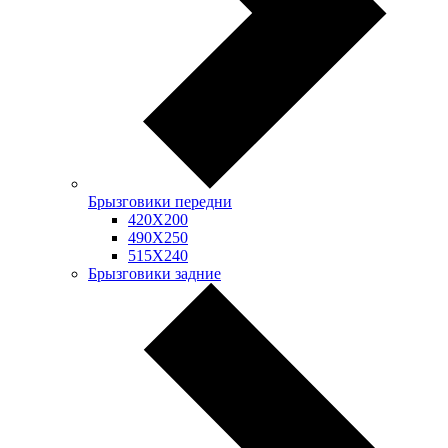
Брызговики передни
420Х200
490Х250
515Х240
Брызговики задние