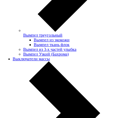
Вымпел треугольный
Вымпел из экокожи
Вымпел ткань флок
Вымпел из 3-х частей улыбка
Вымпел Узкий (Бахрома)
Выключатели массы