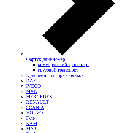
Фартук длинномер
коммерческий транспорт
грузовой транспорт
Крепления для брызговиков
DAF
IVECO
MAN
MERCEDES
RENAULT
SCANIA
VOLVO
Г-ль
КАМ
МАЗ