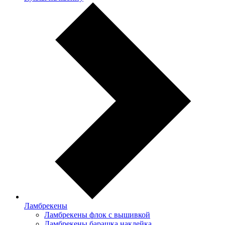
Ламбрекены
Ламбрекены флок с вышивкой
Ламбрекены барашка наклейка