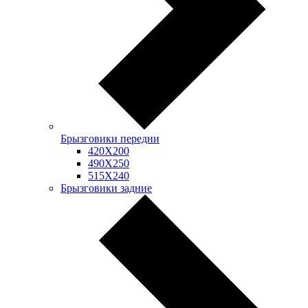
Брызговики передни
420Х200
490Х250
515Х240
Брызговики задние