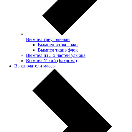
Вымпел треугольный
Вымпел из экокожи
Вымпел ткань флок
Вымпел из 3-х частей улыбка
Вымпел Узкий (Бахрома)
Выключатели массы