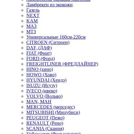
Ламбрекен из экокожи
Газель
NEXT
KAM
МАЗ
МТЗ
Универсальные 160см-220см
CITROEN (Ситроен)
DAF, (ДАФ)
FIAT (Фиат)
FORD (Форд)
FREIGHTLINER (ФРЕДЛАЙНЕР)
HINO (хино)
HOWO (Хово)
HYUNDAI (Хендэ)
ISUZU (Исузу)
IVECO (ивеко)
VOLVO (Вольво)
MAN, МАН
MERCEDES (мерседес)
MITSUBISHI (Мицубиси)
PEUGEOT (Пежо)
RENAULT (Рено)
SCANIA (Скания)
Volkswagen (Фольксваген)