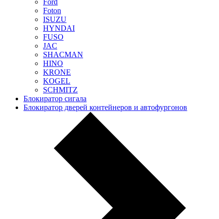
Ford
Foton
ISUZU
HYNDAI
FUSO
JAC
SHACMAN
HINO
KRONE
KOGEL
SCHMITZ
Блокиратор сигала
Блокиратор дверей контейнеров и автофургонов