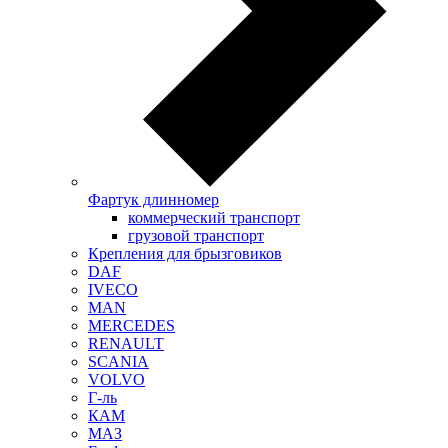
Фартук длинномер
коммерческий транспорт
грузовой транспорт
Крепления для брызговиков
DAF
IVECO
MAN
MERCEDES
RENAULT
SCANIA
VOLVO
Г-ль
КАМ
МАЗ