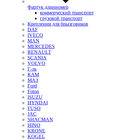
Фартук длинномер
коммерческий транспорт
грузовой транспорт
Крепления для брызговиков
DAF
IVECO
MAN
MERCEDES
RENAULT
SCANIA
VOLVO
Г-ль
КАМ
МАЗ
Ford
Foton
ISUZU
HYNDAI
FUSO
JAC
SHACMAN
HINO
KRONE
KOGEL