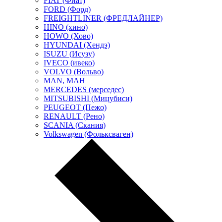
FIAT (Фиат)
FORD (Форд)
FREIGHTLINER (ФРЕДЛАЙНЕР)
HINO (хино)
HOWO (Хово)
HYUNDAI (Хендэ)
ISUZU (Исузу)
IVECO (ивеко)
VOLVO (Вольво)
MAN, МАН
MERCEDES (мерседес)
MITSUBISHI (Мицубиси)
PEUGEOT (Пежо)
RENAULT (Рено)
SCANIA (Скания)
Volkswagen (Фольксваген)