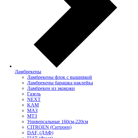
Ламбрекены
Ламбрекены флок с вышивкой
Ламбрекены барашка наклейка
Ламбрекен из экокожи
Газель
NEXT
KAM
МАЗ
МТЗ
Универсальные 160см-220см
CITROEN (Ситроен)
DAF, (ДАФ)