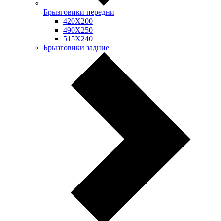
Брызговики передни
420Х200
490Х250
515Х240
Брызговики задние