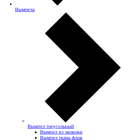
Вымпела
Вымпел треугольный
Вымпел из экокожи
Вымпел ткань флок