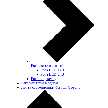
Рога светодиодные
Рога LED 12В
Рога LED 24В
Рога под лампу
Габариты три в одном
Лента светодиодная бегущий огонь