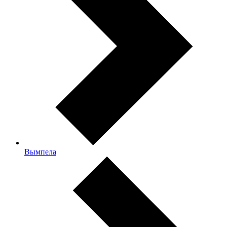
Вымпела