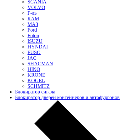
SCANIA
VOLVO
Г-ль
КАМ
МАЗ
Ford
Foton
ISUZU
HYNDAI
FUSO
JAC
SHACMAN
HINO
KRONE
KOGEL
SCHMITZ
Блокиратор сигала
Блокиратор дверей контейнеров и автофургонов