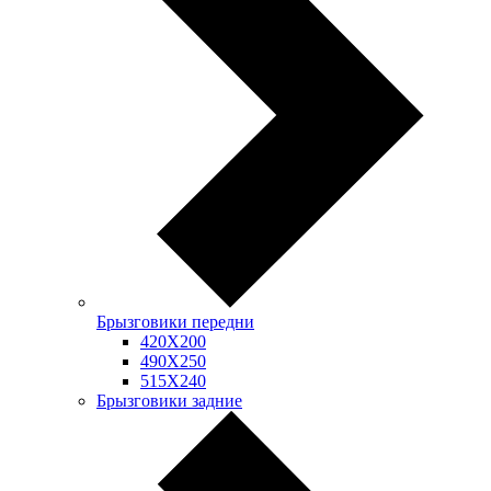
Брызговики передни
420Х200
490Х250
515Х240
Брызговики задние