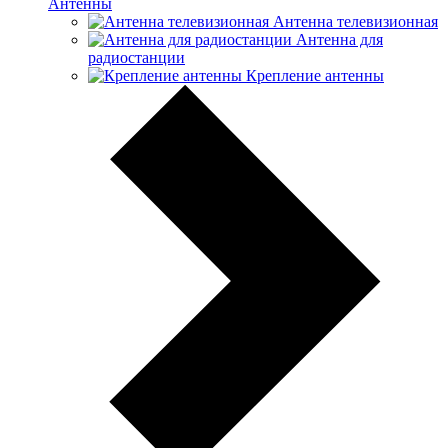
Антенны
Антенна телевизионная
Антенна для
радиостанции
Крепление антенны