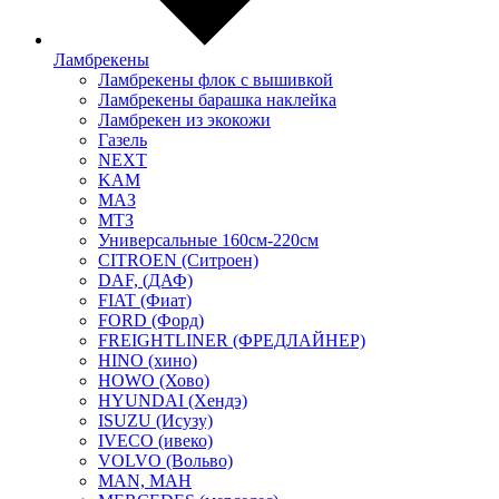
Ламбрекены
Ламбрекены флок с вышивкой
Ламбрекены барашка наклейка
Ламбрекен из экокожи
Газель
NEXT
KAM
МАЗ
МТЗ
Универсальные 160см-220см
CITROEN (Ситроен)
DAF, (ДАФ)
FIAT (Фиат)
FORD (Форд)
FREIGHTLINER (ФРЕДЛАЙНЕР)
HINO (хино)
HOWO (Хово)
HYUNDAI (Хендэ)
ISUZU (Исузу)
IVECO (ивеко)
VOLVO (Вольво)
MAN, МАН