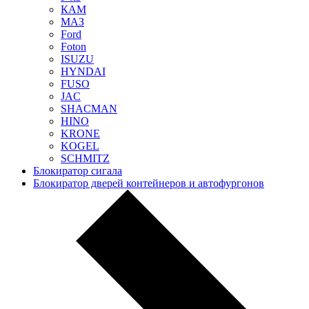
КАМ
МАЗ
Ford
Foton
ISUZU
HYNDAI
FUSO
JAC
SHACMAN
HINO
KRONE
KOGEL
SCHMITZ
Блокиратор сигала
Блокиратор дверей контейнеров и автофургонов