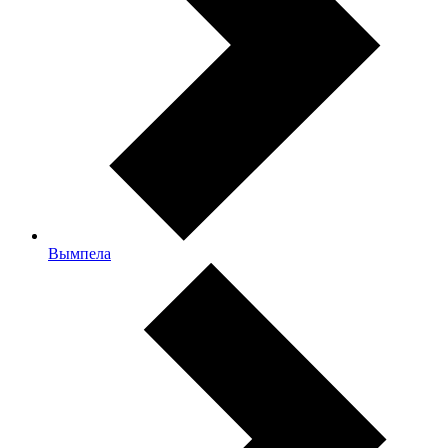
Вымпела