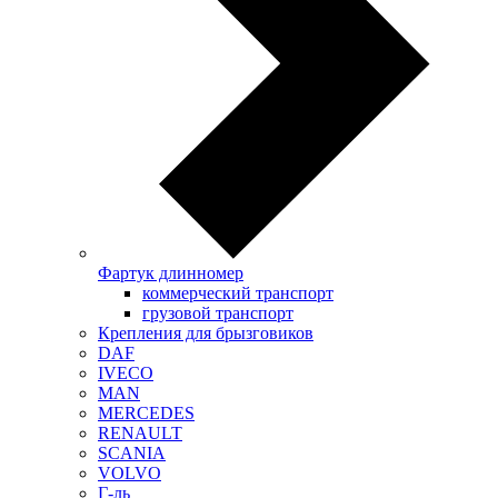
Фартук длинномер
коммерческий транспорт
грузовой транспорт
Крепления для брызговиков
DAF
IVECO
MAN
MERCEDES
RENAULT
SCANIA
VOLVO
Г-ль