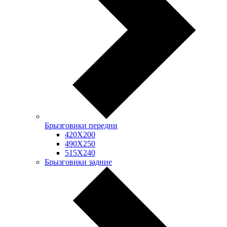
Брызговики передни
420Х200
490Х250
515Х240
Брызговики задние