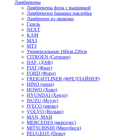
Ламбрекены
Ламбрекены флок с вышивкой
Ламбрекены барашка наклейка
Ламбрекен из экокожи
Газель
NEXT
KAM
МАЗ
МТЗ
Универсальные 160см-220см
CITROEN (Ситроен)
DAF, (ДАФ)
FIAT (Фиат)
FORD (Форд)
FREIGHTLINER (ФРЕДЛАЙНЕР)
HINO (хино)
HOWO (Хово)
HYUNDAI (Хендэ)
ISUZU (Исузу)
IVECO (ивеко)
VOLVO (Вольво)
MAN, МАН
MERCEDES (мерседес)
MITSUBISHI (Мицубиси)
PEUGEOT (Пежо)