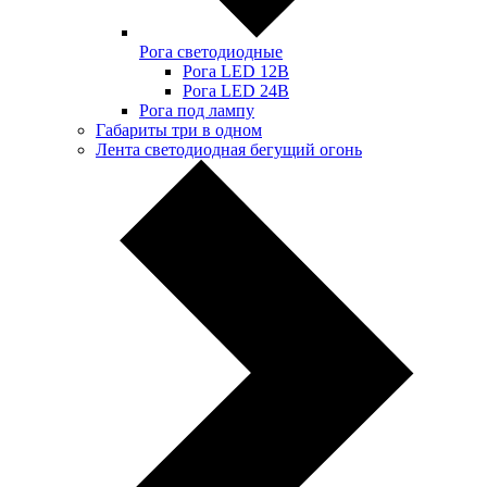
Рога светодиодные
Рога LED 12В
Рога LED 24В
Рога под лампу
Габариты три в одном
Лента светодиодная бегущий огонь