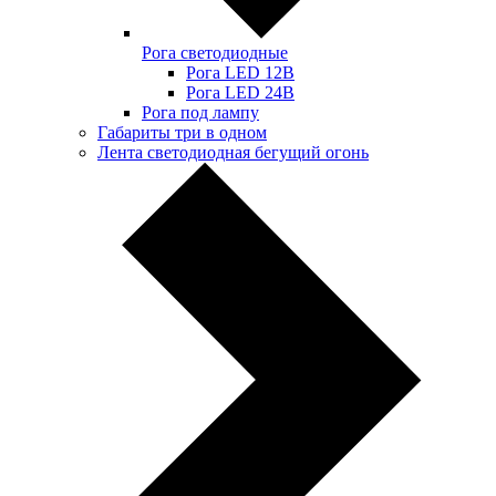
Рога светодиодные
Рога LED 12В
Рога LED 24В
Рога под лампу
Габариты три в одном
Лента светодиодная бегущий огонь