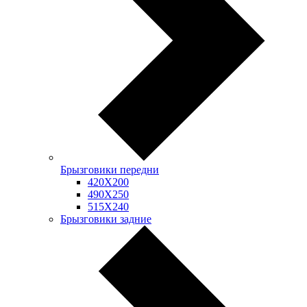
Брызговики передни
420Х200
490Х250
515Х240
Брызговики задние