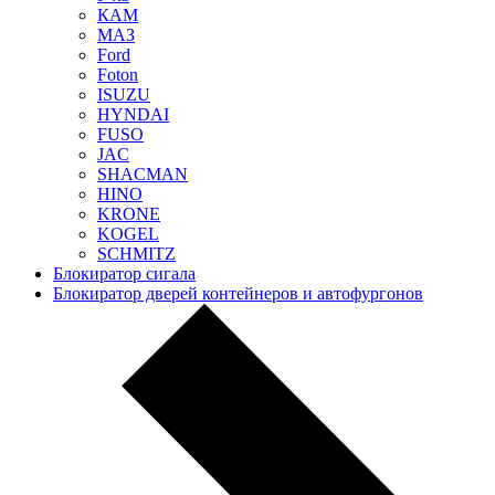
КАМ
МАЗ
Ford
Foton
ISUZU
HYNDAI
FUSO
JAC
SHACMAN
HINO
KRONE
KOGEL
SCHMITZ
Блокиратор сигала
Блокиратор дверей контейнеров и автофургонов