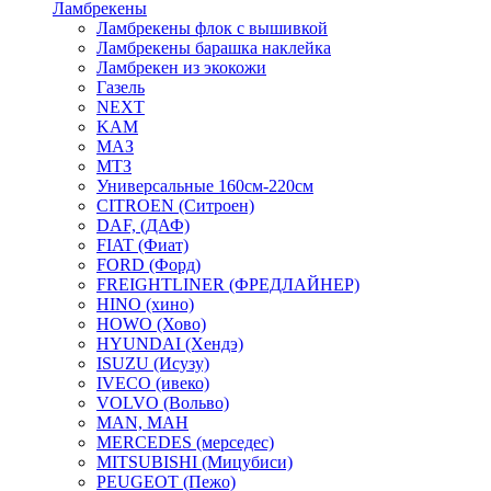
Ламбрекены
Ламбрекены флок с вышивкой
Ламбрекены барашка наклейка
Ламбрекен из экокожи
Газель
NEXT
KAM
МАЗ
МТЗ
Универсальные 160см-220см
CITROEN (Ситроен)
DAF, (ДАФ)
FIAT (Фиат)
FORD (Форд)
FREIGHTLINER (ФРЕДЛАЙНЕР)
HINO (хино)
HOWO (Хово)
HYUNDAI (Хендэ)
ISUZU (Исузу)
IVECO (ивеко)
VOLVO (Вольво)
MAN, МАН
MERCEDES (мерседес)
MITSUBISHI (Мицубиси)
PEUGEOT (Пежо)