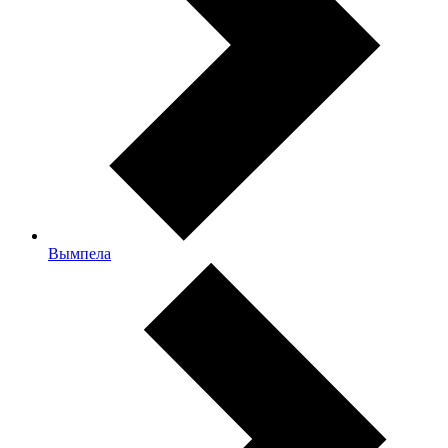
Вымпела