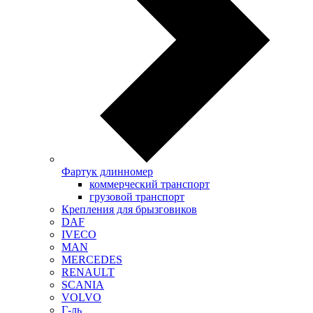
Фартук длинномер
коммерческий транспорт
грузовой транспорт
Крепления для брызговиков
DAF
IVECO
MAN
MERCEDES
RENAULT
SCANIA
VOLVO
Г-ль