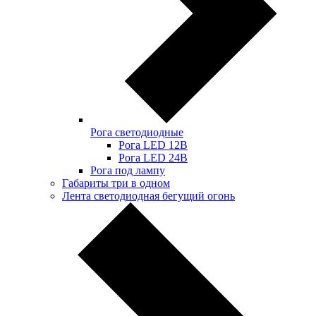
Рога светодиодные
Рога LED 12В
Рога LED 24В
Рога под лампу
Габариты три в одном
Лента светодиодная бегущий огонь