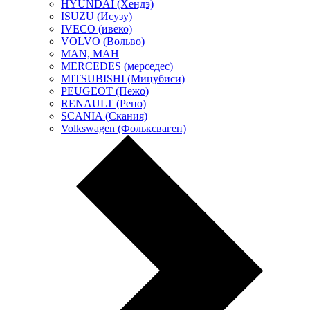
HYUNDAI (Хендэ)
ISUZU (Исузу)
IVECO (ивеко)
VOLVO (Вольво)
MAN, МАН
MERCEDES (мерседес)
MITSUBISHI (Мицубиси)
PEUGEOT (Пежо)
RENAULT (Рено)
SCANIA (Скания)
Volkswagen (Фольксваген)