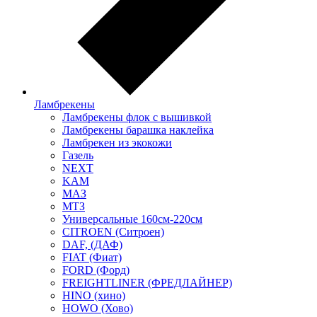
Ламбрекены
Ламбрекены флок с вышивкой
Ламбрекены барашка наклейка
Ламбрекен из экокожи
Газель
NEXT
KAM
МАЗ
МТЗ
Универсальные 160см-220см
CITROEN (Ситроен)
DAF, (ДАФ)
FIAT (Фиат)
FORD (Форд)
FREIGHTLINER (ФРЕДЛАЙНЕР)
HINO (хино)
HOWO (Хово)