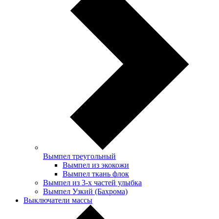
Вымпел треугольный
Вымпел из экокожи
Вымпел ткань флок
Вымпел из 3-х частей улыбка
Вымпел Узкий (Бахрома)
Выключатели массы