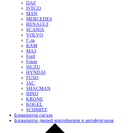
DAF
IVECO
MAN
MERCEDES
RENAULT
SCANIA
VOLVO
Г-ль
КАМ
МАЗ
Ford
Foton
ISUZU
HYNDAI
FUSO
JAC
SHACMAN
HINO
KRONE
KOGEL
SCHMITZ
Блокиратор сигала
Блокиратор дверей контейнеров и автофургонов