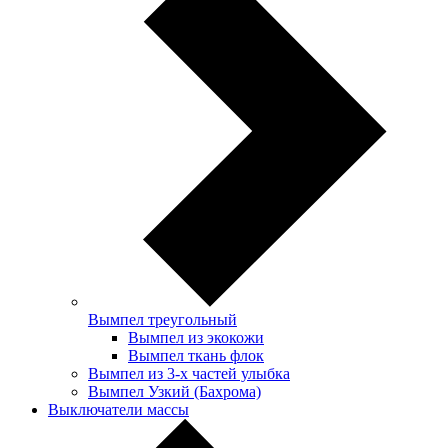
Вымпел треугольный
Вымпел из экокожи
Вымпел ткань флок
Вымпел из 3-х частей улыбка
Вымпел Узкий (Бахрома)
Выключатели массы