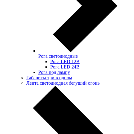
Рога светодиодные
Рога LED 12В
Рога LED 24В
Рога под лампу
Габариты три в одном
Лента светодиодная бегущий огонь