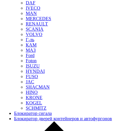
DAF
IVECO
MAN
MERCEDES
RENAULT
SCANIA
VOLVO
Г-ль
КАМ
МАЗ
Ford
Foton
ISUZU
HYNDAI
FUSO
JAC
SHACMAN
HINO
KRONE
KOGEL
SCHMITZ
Блокиратор сигала
Блокиратор дверей контейнеров и автофургонов