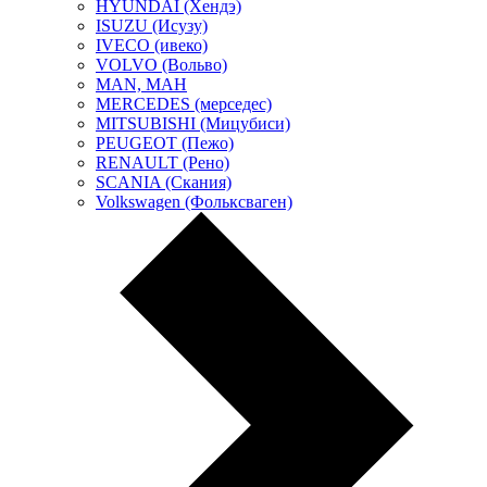
HYUNDAI (Хендэ)
ISUZU (Исузу)
IVECO (ивеко)
VOLVO (Вольво)
MAN, МАН
MERCEDES (мерседес)
MITSUBISHI (Мицубиси)
PEUGEOT (Пежо)
RENAULT (Рено)
SCANIA (Скания)
Volkswagen (Фольксваген)