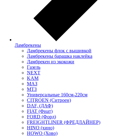
Ламбрекены
Ламбрекены флок с вышивкой
Ламбрекены барашка наклейка
Ламбрекен из экокожи
Газель
NEXT
KAM
МАЗ
МТЗ
Универсальные 160см-220см
CITROEN (Ситроен)
DAF, (ДАФ)
FIAT (Фиат)
FORD (Форд)
FREIGHTLINER (ФРЕДЛАЙНЕР)
HINO (хино)
HOWO (Хово)