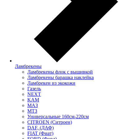
Ламбрекены
Ламбрекены флок с вышивкой
Ламбрекены барашка наклейка
Ламбрекен из экокожи
Газель
NEXT
KAM
МАЗ
МТЗ
Универсальные 160см-220см
CITROEN (Ситроен)
DAF, (ДАФ)
FIAT (Фиат)
FORD (Форд)