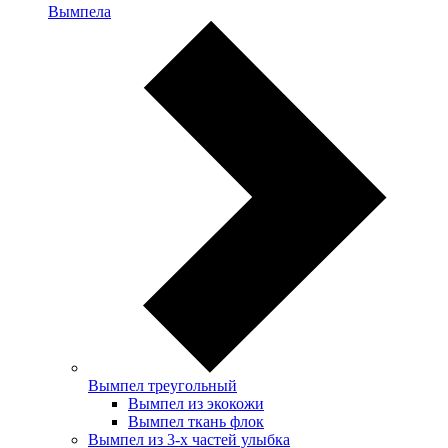
Вымпела
Вымпел треугольный
Вымпел из экокожи
Вымпел ткань флок
Вымпел из 3-х частей улыбка