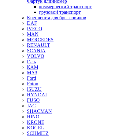
Фартук длинномер
коммерческий транспорт
грузовой транспорт
Крепления для брызговиков
DAF
IVECO
MAN
MERCEDES
RENAULT
SCANIA
VOLVO
Г-ль
КАМ
МАЗ
Ford
Foton
ISUZU
HYNDAI
FUSO
JAC
SHACMAN
HINO
KRONE
KOGEL
SCHMITZ