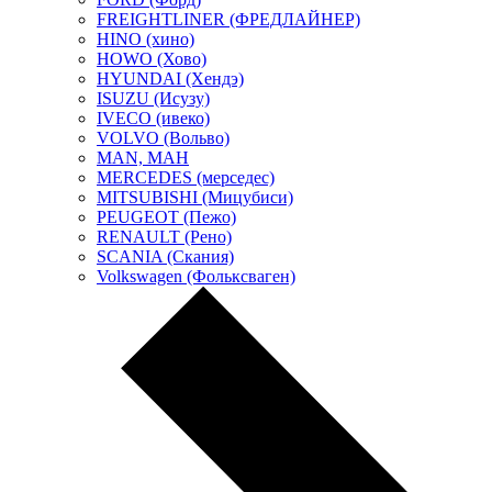
FREIGHTLINER (ФРЕДЛАЙНЕР)
HINO (хино)
HOWO (Хово)
HYUNDAI (Хендэ)
ISUZU (Исузу)
IVECO (ивеко)
VOLVO (Вольво)
MAN, МАН
MERCEDES (мерседес)
MITSUBISHI (Мицубиси)
PEUGEOT (Пежо)
RENAULT (Рено)
SCANIA (Скания)
Volkswagen (Фольксваген)