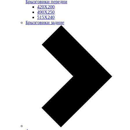
Брызговики передни
420Х200
490Х250
515Х240
Брызговики задние