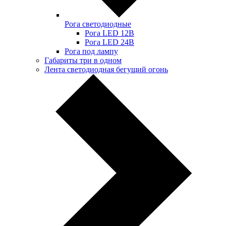
Рога светодиодные
Рога LED 12В
Рога LED 24В
Рога под лампу
Габариты три в одном
Лента светодиодная бегущий огонь