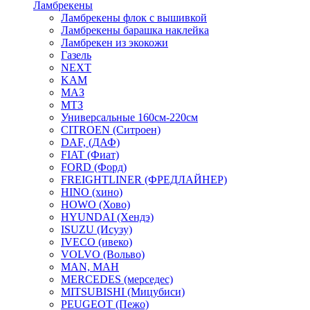
Ламбрекены
Ламбрекены флок с вышивкой
Ламбрекены барашка наклейка
Ламбрекен из экокожи
Газель
NEXT
KAM
МАЗ
МТЗ
Универсальные 160см-220см
CITROEN (Ситроен)
DAF, (ДАФ)
FIAT (Фиат)
FORD (Форд)
FREIGHTLINER (ФРЕДЛАЙНЕР)
HINO (хино)
HOWO (Хово)
HYUNDAI (Хендэ)
ISUZU (Исузу)
IVECO (ивеко)
VOLVO (Вольво)
MAN, МАН
MERCEDES (мерседес)
MITSUBISHI (Мицубиси)
PEUGEOT (Пежо)