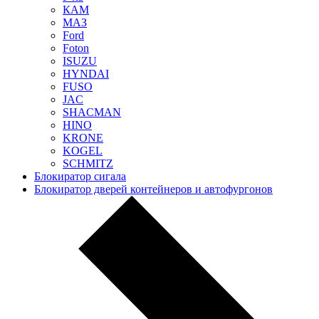
КАМ
МАЗ
Ford
Foton
ISUZU
HYNDAI
FUSO
JAC
SHACMAN
HINO
KRONE
KOGEL
SCHMITZ
Блокиратор сигала
Блокиратор дверей контейнеров и автофургонов