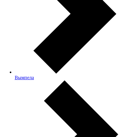
Вымпела