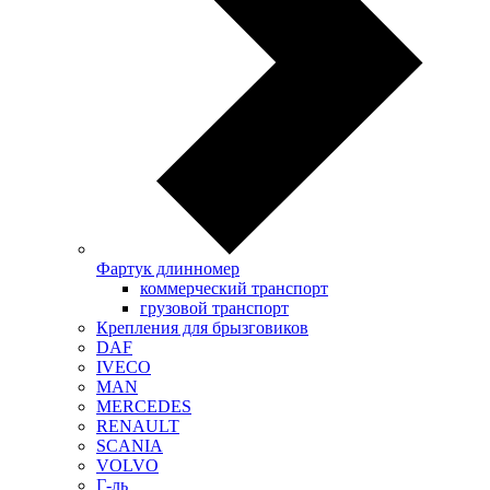
Фартук длинномер
коммерческий транспорт
грузовой транспорт
Крепления для брызговиков
DAF
IVECO
MAN
MERCEDES
RENAULT
SCANIA
VOLVO
Г-ль