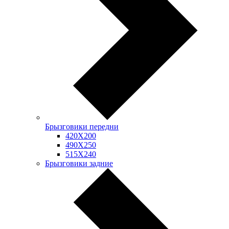
Брызговики передни
420Х200
490Х250
515Х240
Брызговики задние