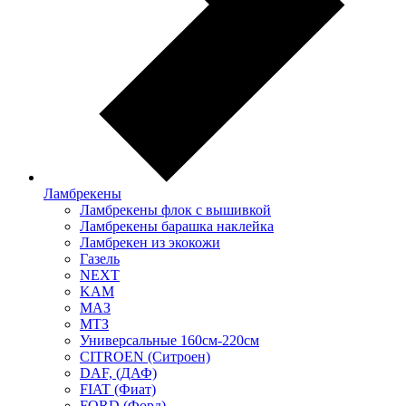
Ламбрекены
Ламбрекены флок с вышивкой
Ламбрекены барашка наклейка
Ламбрекен из экокожи
Газель
NEXT
KAM
МАЗ
МТЗ
Универсальные 160см-220см
CITROEN (Ситроен)
DAF, (ДАФ)
FIAT (Фиат)
FORD (Форд)