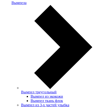
Вымпела
Вымпел треугольный
Вымпел из экокожи
Вымпел ткань флок
Вымпел из 3-х частей улыбка