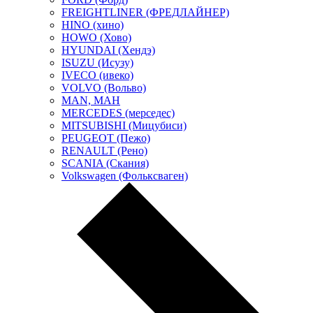
FREIGHTLINER (ФРЕДЛАЙНЕР)
HINO (хино)
HOWO (Хово)
HYUNDAI (Хендэ)
ISUZU (Исузу)
IVECO (ивеко)
VOLVO (Вольво)
MAN, МАН
MERCEDES (мерседес)
MITSUBISHI (Мицубиси)
PEUGEOT (Пежо)
RENAULT (Рено)
SCANIA (Скания)
Volkswagen (Фольксваген)