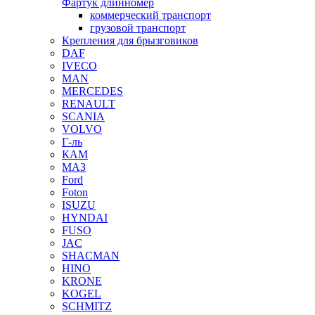
Фартук длинномер
коммерческий транспорт
грузовой транспорт
Крепления для брызговиков
DAF
IVECO
MAN
MERCEDES
RENAULT
SCANIA
VOLVO
Г-ль
КАМ
МАЗ
Ford
Foton
ISUZU
HYNDAI
FUSO
JAC
SHACMAN
HINO
KRONE
KOGEL
SCHMITZ