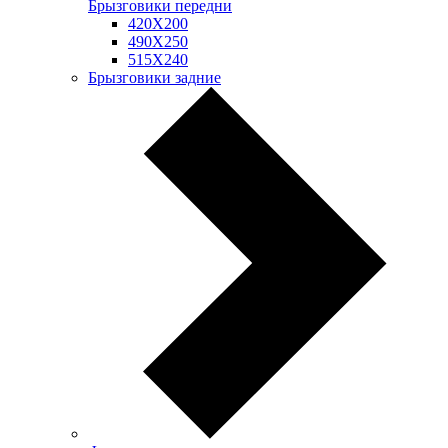
Брызговики передни
420Х200
490Х250
515Х240
Брызговики задние