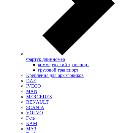
Фартук длинномер
коммерческий транспорт
грузовой транспорт
Крепления для брызговиков
DAF
IVECO
MAN
MERCEDES
RENAULT
SCANIA
VOLVO
Г-ль
КАМ
МАЗ