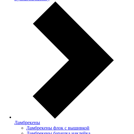
Ламбрекены
Ламбрекены флок с вышивкой
Ламбрекены барашка наклейка