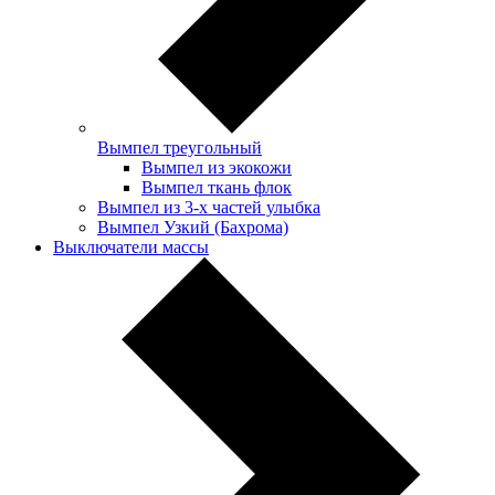
Вымпел треугольный
Вымпел из экокожи
Вымпел ткань флок
Вымпел из 3-х частей улыбка
Вымпел Узкий (Бахрома)
Выключатели массы