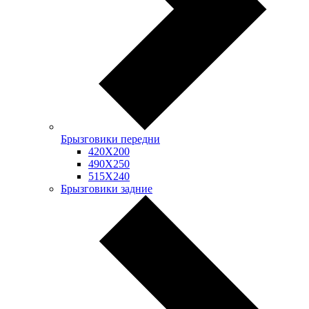
Брызговики передни
420Х200
490Х250
515Х240
Брызговики задние