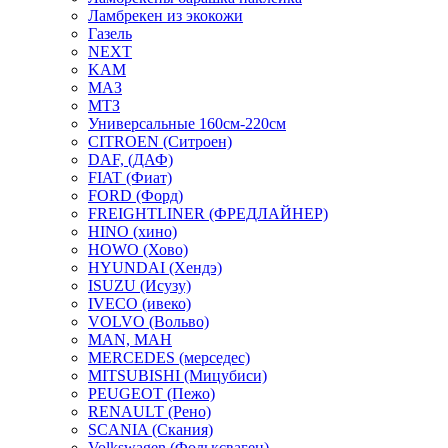
Ламбрекен из экокожи
Газель
NEXT
KAM
МАЗ
МТЗ
Универсальные 160см-220см
CITROEN (Ситроен)
DAF, (ДАФ)
FIAT (Фиат)
FORD (Форд)
FREIGHTLINER (ФРЕДЛАЙНЕР)
HINO (хино)
HOWO (Хово)
HYUNDAI (Хендэ)
ISUZU (Исузу)
IVECO (ивеко)
VOLVO (Вольво)
MAN, МАН
MERCEDES (мерседес)
MITSUBISHI (Мицубиси)
PEUGEOT (Пежо)
RENAULT (Рено)
SCANIA (Скания)
Volkswagen (Фольксваген)