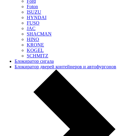
Ford
Foton
ISUZU
HYNDAI
FUSO
JAC
SHACMAN
HINO
KRONE
KOGEL
SCHMITZ
Блокиратор сигала
Блокиратор дверей контейнеров и автофургонов