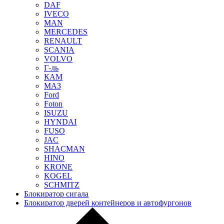
DAF
IVECO
MAN
MERCEDES
RENAULT
SCANIA
VOLVO
Г-ль
КАМ
МАЗ
Ford
Foton
ISUZU
HYNDAI
FUSO
JAC
SHACMAN
HINO
KRONE
KOGEL
SCHMITZ
Блокиратор сигала
Блокиратор дверей контейнеров и автофургонов