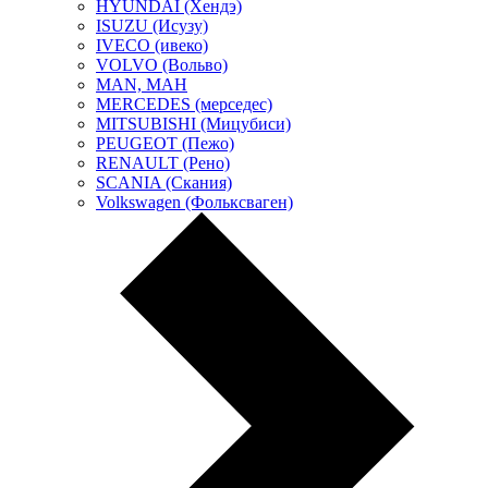
HYUNDAI (Хендэ)
ISUZU (Исузу)
IVECO (ивеко)
VOLVO (Вольво)
MAN, МАН
MERCEDES (мерседес)
MITSUBISHI (Мицубиси)
PEUGEOT (Пежо)
RENAULT (Рено)
SCANIA (Скания)
Volkswagen (Фольксваген)