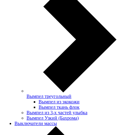
Вымпел треугольный
Вымпел из экокожи
Вымпел ткань флок
Вымпел из 3-х частей улыбка
Вымпел Узкий (Бахрома)
Выключатели массы