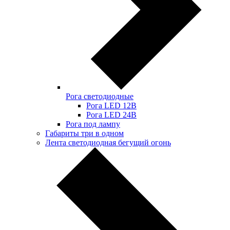
Рога светодиодные
Рога LED 12В
Рога LED 24В
Рога под лампу
Габариты три в одном
Лента светодиодная бегущий огонь