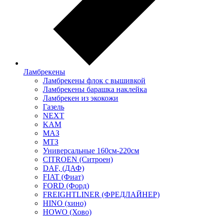
Ламбрекены
Ламбрекены флок с вышивкой
Ламбрекены барашка наклейка
Ламбрекен из экокожи
Газель
NEXT
KAM
МАЗ
МТЗ
Универсальные 160см-220см
CITROEN (Ситроен)
DAF, (ДАФ)
FIAT (Фиат)
FORD (Форд)
FREIGHTLINER (ФРЕДЛАЙНЕР)
HINO (хино)
HOWO (Хово)