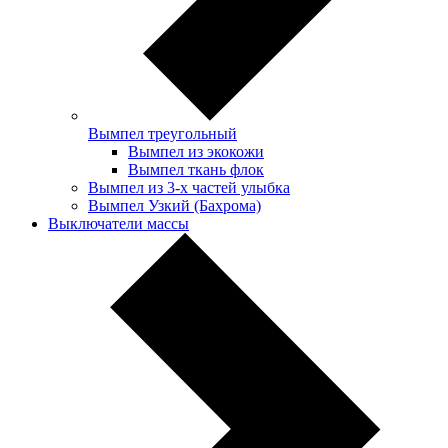
Вымпел треугольный
Вымпел из экокожи
Вымпел ткань флок
Вымпел из 3-х частей улыбка
Вымпел Узкий (Бахрома)
Выключатели массы