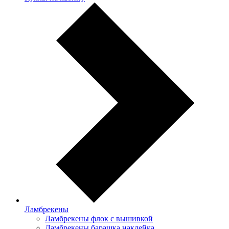
Ламбрекены
Ламбрекены флок с вышивкой
Ламбрекены барашка наклейка