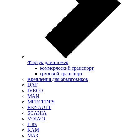
Фартук длинномер
коммерческий транспорт
грузовой транспорт
Крепления для брызговиков
DAF
IVECO
MAN
MERCEDES
RENAULT
SCANIA
VOLVO
Г-ль
КАМ
МАЗ