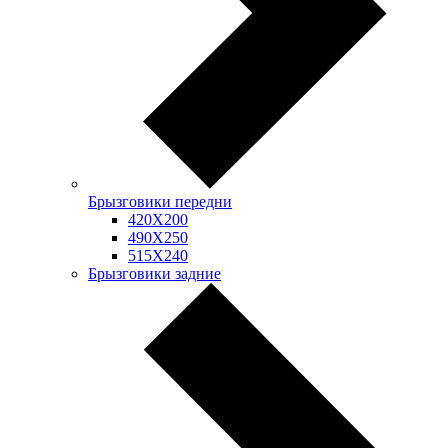
Брызговики передни
420Х200
490Х250
515Х240
Брызговики задние