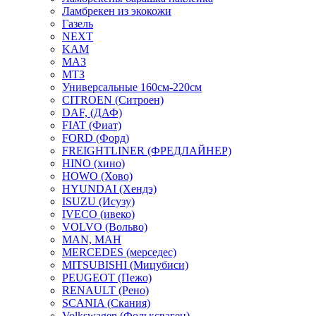
Ламбрекен из экокожи
Газель
NEXT
KAM
МАЗ
МТЗ
Универсальные 160см-220см
CITROEN (Ситроен)
DAF, (ДАФ)
FIAT (Фиат)
FORD (Форд)
FREIGHTLINER (ФРЕДЛАЙНЕР)
HINO (хино)
HOWO (Хово)
HYUNDAI (Хендэ)
ISUZU (Исузу)
IVECO (ивеко)
VOLVO (Вольво)
MAN, МАН
MERCEDES (мерседес)
MITSUBISHI (Мицубиси)
PEUGEOT (Пежо)
RENAULT (Рено)
SCANIA (Скания)
Volkswagen (Фольксваген)