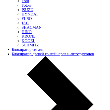
Ford
Foton
ISUZU
HYNDAI
FUSO
JAC
SHACMAN
HINO
KRONE
KOGEL
SCHMITZ
Блокиратор сигала
Блокиратор дверей контейнеров и автофургонов