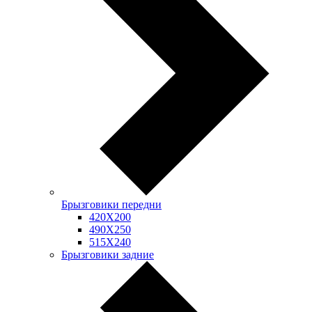
Брызговики передни
420Х200
490Х250
515Х240
Брызговики задние