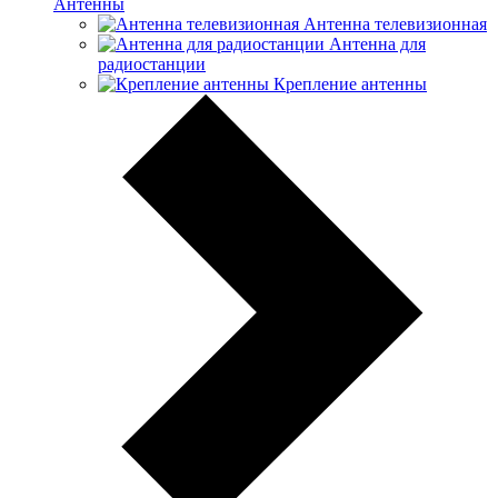
Антенны
Антенна телевизионная
Антенна для
радиостанции
Крепление антенны