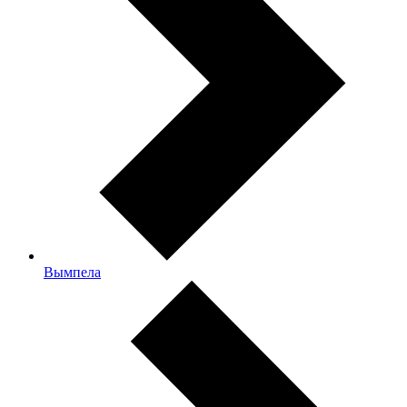
Вымпела