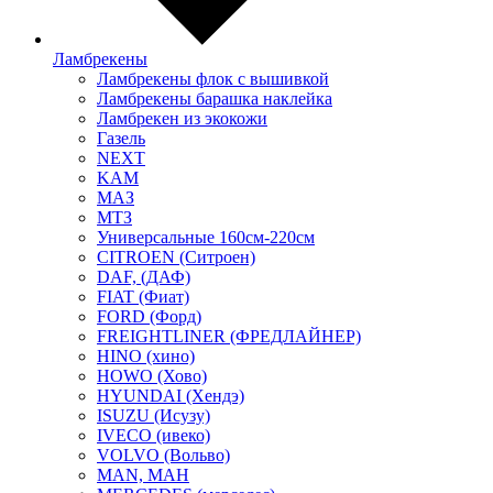
Ламбрекены
Ламбрекены флок с вышивкой
Ламбрекены барашка наклейка
Ламбрекен из экокожи
Газель
NEXT
KAM
МАЗ
МТЗ
Универсальные 160см-220см
CITROEN (Ситроен)
DAF, (ДАФ)
FIAT (Фиат)
FORD (Форд)
FREIGHTLINER (ФРЕДЛАЙНЕР)
HINO (хино)
HOWO (Хово)
HYUNDAI (Хендэ)
ISUZU (Исузу)
IVECO (ивеко)
VOLVO (Вольво)
MAN, МАН