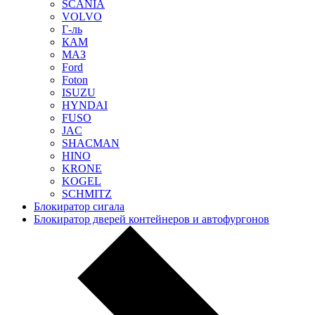
SCANIA
VOLVO
Г-ль
КАМ
МАЗ
Ford
Foton
ISUZU
HYNDAI
FUSO
JAC
SHACMAN
HINO
KRONE
KOGEL
SCHMITZ
Блокиратор сигала
Блокиратор дверей контейнеров и автофургонов