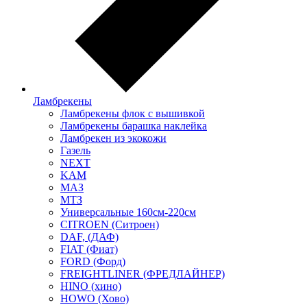
Ламбрекены
Ламбрекены флок с вышивкой
Ламбрекены барашка наклейка
Ламбрекен из экокожи
Газель
NEXT
KAM
МАЗ
МТЗ
Универсальные 160см-220см
CITROEN (Ситроен)
DAF, (ДАФ)
FIAT (Фиат)
FORD (Форд)
FREIGHTLINER (ФРЕДЛАЙНЕР)
HINO (хино)
HOWO (Хово)