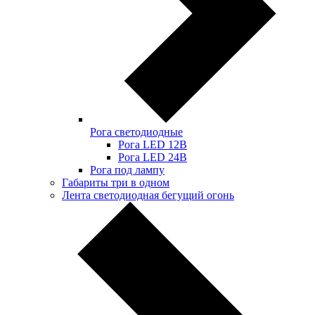
Рога светодиодные
Рога LED 12В
Рога LED 24В
Рога под лампу
Габариты три в одном
Лента светодиодная бегущий огонь