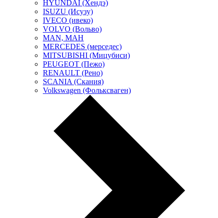
HYUNDAI (Хендэ)
ISUZU (Исузу)
IVECO (ивеко)
VOLVO (Вольво)
MAN, МАН
MERCEDES (мерседес)
MITSUBISHI (Мицубиси)
PEUGEOT (Пежо)
RENAULT (Рено)
SCANIA (Скания)
Volkswagen (Фольксваген)