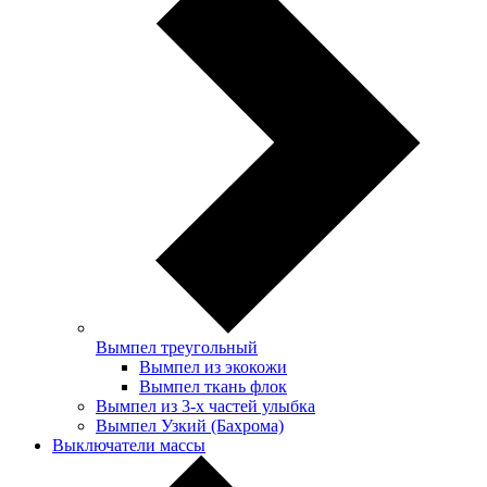
Вымпел треугольный
Вымпел из экокожи
Вымпел ткань флок
Вымпел из 3-х частей улыбка
Вымпел Узкий (Бахрома)
Выключатели массы