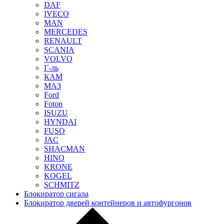
DAF
IVECO
MAN
MERCEDES
RENAULT
SCANIA
VOLVO
Г-ль
КАМ
МАЗ
Ford
Foton
ISUZU
HYNDAI
FUSO
JAC
SHACMAN
HINO
KRONE
KOGEL
SCHMITZ
Блокиратор сигала
Блокиратор дверей контейнеров и автофургонов