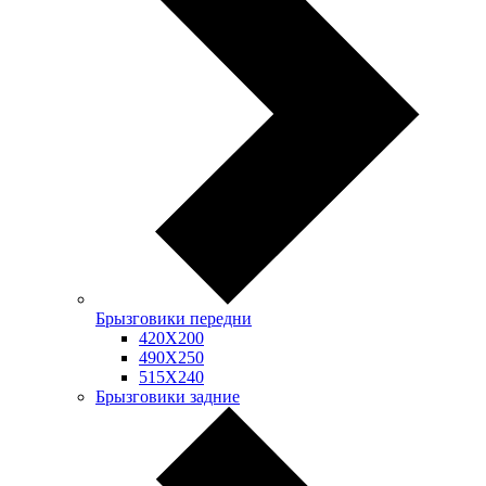
Брызговики передни
420Х200
490Х250
515Х240
Брызговики задние