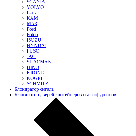
SCANIA
VOLVO
Г-ль
КАМ
МАЗ
Ford
Foton
ISUZU
HYNDAI
FUSO
JAC
SHACMAN
HINO
KRONE
KOGEL
SCHMITZ
Блокиратор сигала
Блокиратор дверей контейнеров и автофургонов