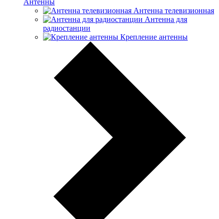
Антенны
Антенна телевизионная
Антенна для
радиостанции
Крепление антенны