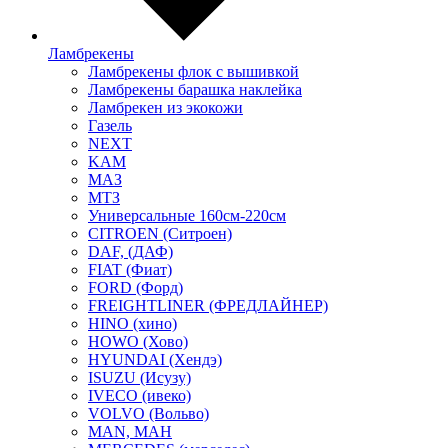
Ламбрекены
Ламбрекены флок с вышивкой
Ламбрекены барашка наклейка
Ламбрекен из экокожи
Газель
NEXT
KAM
МАЗ
МТЗ
Универсальные 160см-220см
CITROEN (Ситроен)
DAF, (ДАФ)
FIAT (Фиат)
FORD (Форд)
FREIGHTLINER (ФРЕДЛАЙНЕР)
HINO (хино)
HOWO (Хово)
HYUNDAI (Хендэ)
ISUZU (Исузу)
IVECO (ивеко)
VOLVO (Вольво)
MAN, МАН