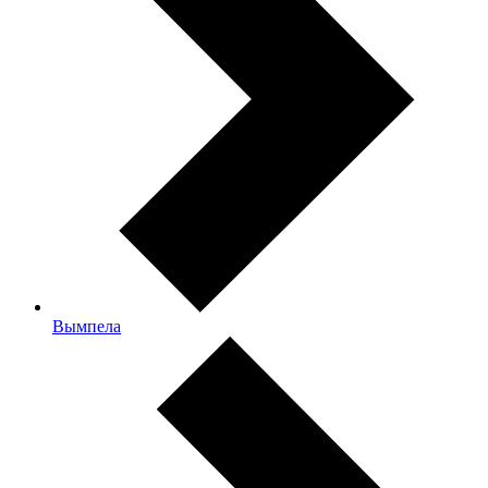
Вымпела