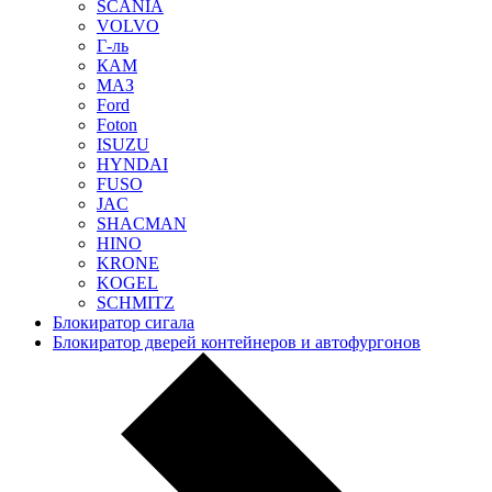
SCANIA
VOLVO
Г-ль
КАМ
МАЗ
Ford
Foton
ISUZU
HYNDAI
FUSO
JAC
SHACMAN
HINO
KRONE
KOGEL
SCHMITZ
Блокиратор сигала
Блокиратор дверей контейнеров и автофургонов