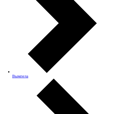
Вымпела