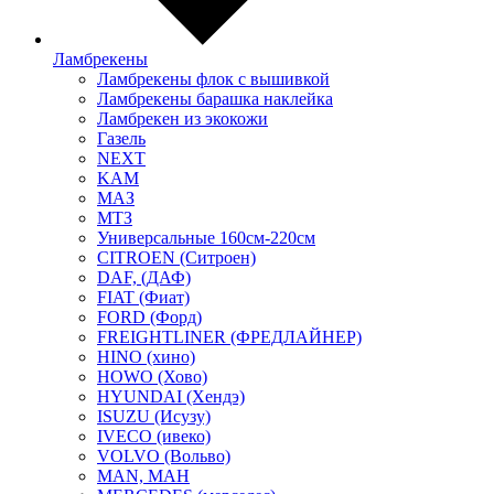
Ламбрекены
Ламбрекены флок с вышивкой
Ламбрекены барашка наклейка
Ламбрекен из экокожи
Газель
NEXT
KAM
МАЗ
МТЗ
Универсальные 160см-220см
CITROEN (Ситроен)
DAF, (ДАФ)
FIAT (Фиат)
FORD (Форд)
FREIGHTLINER (ФРЕДЛАЙНЕР)
HINO (хино)
HOWO (Хово)
HYUNDAI (Хендэ)
ISUZU (Исузу)
IVECO (ивеко)
VOLVO (Вольво)
MAN, МАН