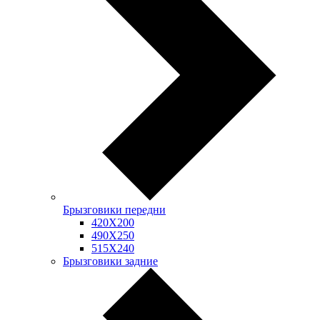
Брызговики передни
420Х200
490Х250
515Х240
Брызговики задние