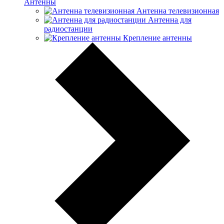
Антенны
Антенна телевизионная
Антенна для
радиостанции
Крепление антенны