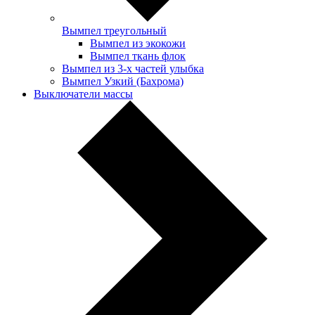
Вымпел треугольный
Вымпел из экокожи
Вымпел ткань флок
Вымпел из 3-х частей улыбка
Вымпел Узкий (Бахрома)
Выключатели массы