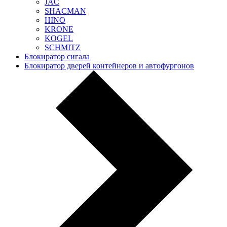
JAC
SHACMAN
HINO
KRONE
KOGEL
SCHMITZ
Блокиратор сигала
Блокиратор дверей контейнеров и автофургонов