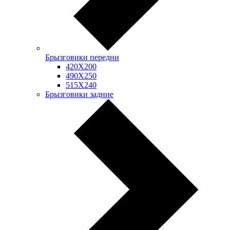
Брызговики передни
420Х200
490Х250
515Х240
Брызговики задние