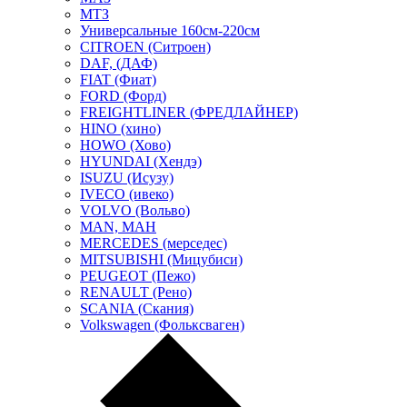
МТЗ
Универсальные 160см-220см
CITROEN (Ситроен)
DAF, (ДАФ)
FIAT (Фиат)
FORD (Форд)
FREIGHTLINER (ФРЕДЛАЙНЕР)
HINO (хино)
HOWO (Хово)
HYUNDAI (Хендэ)
ISUZU (Исузу)
IVECO (ивеко)
VOLVO (Вольво)
MAN, МАН
MERCEDES (мерседес)
MITSUBISHI (Мицубиси)
PEUGEOT (Пежо)
RENAULT (Рено)
SCANIA (Скания)
Volkswagen (Фольксваген)