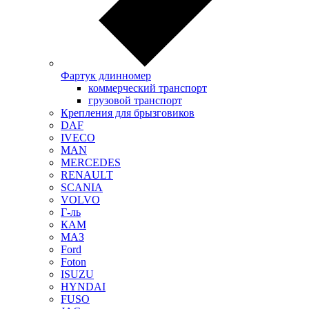
Фартук длинномер
коммерческий транспорт
грузовой транспорт
Крепления для брызговиков
DAF
IVECO
MAN
MERCEDES
RENAULT
SCANIA
VOLVO
Г-ль
КАМ
МАЗ
Ford
Foton
ISUZU
HYNDAI
FUSO