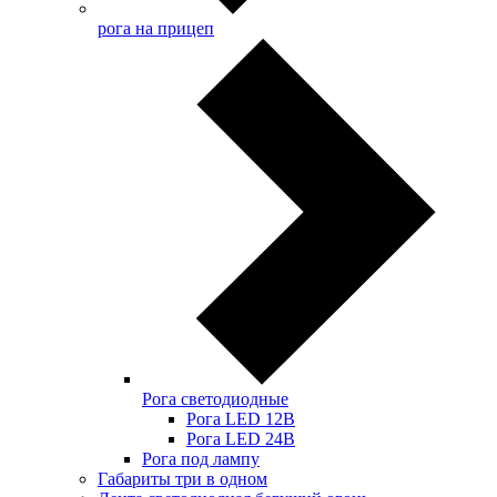
рога на прицеп
Рога светодиодные
Рога LED 12В
Рога LED 24В
Рога под лампу
Габариты три в одном