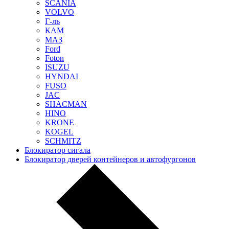
SCANIA
VOLVO
Г-ль
КАМ
МАЗ
Ford
Foton
ISUZU
HYNDAI
FUSO
JAC
SHACMAN
HINO
KRONE
KOGEL
SCHMITZ
Блокиратор сигала
Блокиратор дверей контейнеров и автофургонов