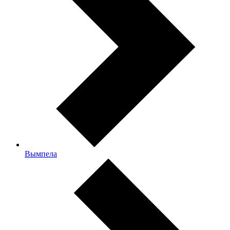
Вымпела