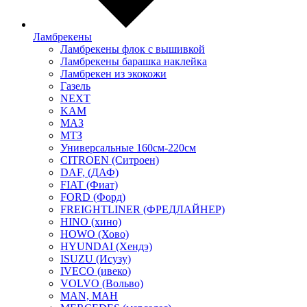
Ламбрекены
Ламбрекены флок с вышивкой
Ламбрекены барашка наклейка
Ламбрекен из экокожи
Газель
NEXT
KAM
МАЗ
МТЗ
Универсальные 160см-220см
CITROEN (Ситроен)
DAF, (ДАФ)
FIAT (Фиат)
FORD (Форд)
FREIGHTLINER (ФРЕДЛАЙНЕР)
HINO (хино)
HOWO (Хово)
HYUNDAI (Хендэ)
ISUZU (Исузу)
IVECO (ивеко)
VOLVO (Вольво)
MAN, МАН