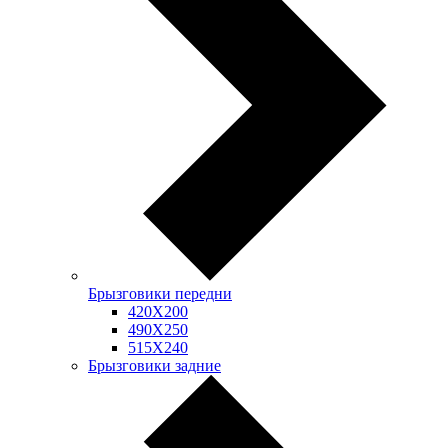
Брызговики передни
420Х200
490Х250
515Х240
Брызговики задние