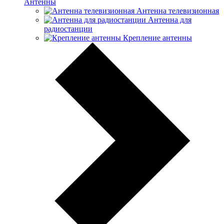
Антенны
Антенна телевизионная
Антенна для
радиостанции
Крепление антенны