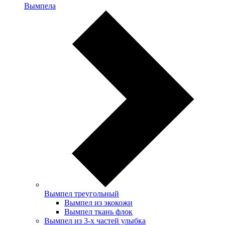
Вымпела
Вымпел треугольный
Вымпел из экокожи
Вымпел ткань флок
Вымпел из 3-х частей улыбка