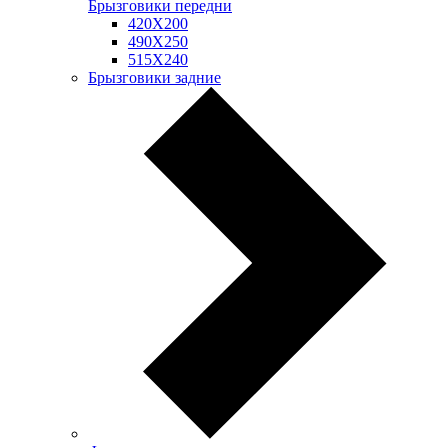
Брызговики передни
420Х200
490Х250
515Х240
Брызговики задние