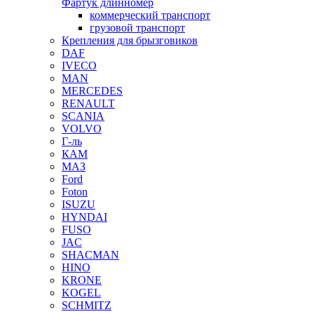
Фартук длинномер
коммерческий транспорт
грузовой транспорт
Крепления для брызговиков
DAF
IVECO
MAN
MERCEDES
RENAULT
SCANIA
VOLVO
Г-ль
КАМ
МАЗ
Ford
Foton
ISUZU
HYNDAI
FUSO
JAC
SHACMAN
HINO
KRONE
KOGEL
SCHMITZ