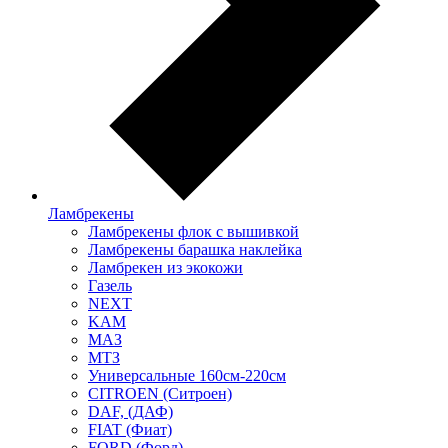
Ламбрекены
Ламбрекены флок с вышивкой
Ламбрекены барашка наклейка
Ламбрекен из экокожи
Газель
NEXT
KAM
МАЗ
МТЗ
Универсальные 160см-220см
CITROEN (Ситроен)
DAF, (ДАФ)
FIAT (Фиат)
FORD (Форд)