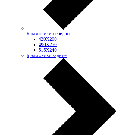
Брызговики передни
420Х200
490Х250
515Х240
Брызговики задние