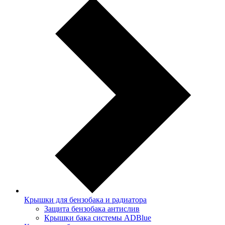
Крышки для бензобака и радиатора
Защита бензобака антислив
Крышки бака системы ADBlue