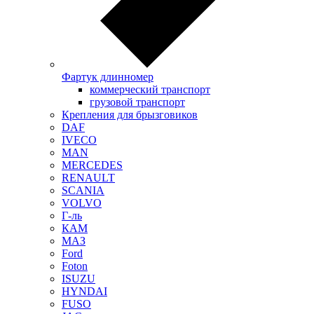
Фартук длинномер
коммерческий транспорт
грузовой транспорт
Крепления для брызговиков
DAF
IVECO
MAN
MERCEDES
RENAULT
SCANIA
VOLVO
Г-ль
КАМ
МАЗ
Ford
Foton
ISUZU
HYNDAI
FUSO