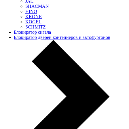
JAC
SHACMAN
HINO
KRONE
KOGEL
SCHMITZ
Блокиратор сигала
Блокиратор дверей контейнеров и автофургонов