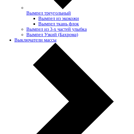
Вымпел треугольный
Вымпел из экокожи
Вымпел ткань флок
Вымпел из 3-х частей улыбка
Вымпел Узкий (Бахрома)
Выключатели массы