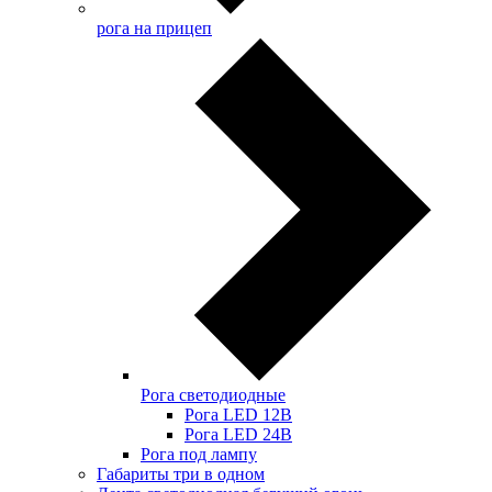
рога на прицеп
Рога светодиодные
Рога LED 12В
Рога LED 24В
Рога под лампу
Габариты три в одном