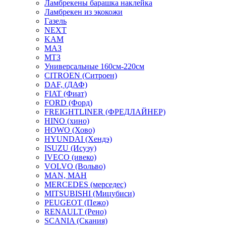
Ламбрекены барашка наклейка
Ламбрекен из экокожи
Газель
NEXT
KAM
МАЗ
МТЗ
Универсальные 160см-220см
CITROEN (Ситроен)
DAF, (ДАФ)
FIAT (Фиат)
FORD (Форд)
FREIGHTLINER (ФРЕДЛАЙНЕР)
HINO (хино)
HOWO (Хово)
HYUNDAI (Хендэ)
ISUZU (Исузу)
IVECO (ивеко)
VOLVO (Вольво)
MAN, МАН
MERCEDES (мерседес)
MITSUBISHI (Мицубиси)
PEUGEOT (Пежо)
RENAULT (Рено)
SCANIA (Скания)