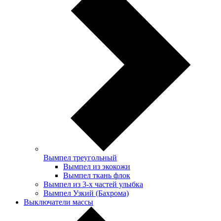
Вымпел треугольный
Вымпел из экокожи
Вымпел ткань флок
Вымпел из 3-х частей улыбка
Вымпел Узкий (Бахрома)
Выключатели массы