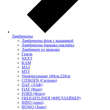
Ламбрекены
Ламбрекены флок с вышивкой
Ламбрекены барашка наклейка
Ламбрекен из экокожи
Газель
NEXT
KAM
МАЗ
МТЗ
Универсальные 160см-220см
CITROEN (Ситроен)
DAF, (ДАФ)
FIAT (Фиат)
FORD (Форд)
FREIGHTLINER (ФРЕДЛАЙНЕР)
HINO (хино)
HOWO (Хово)