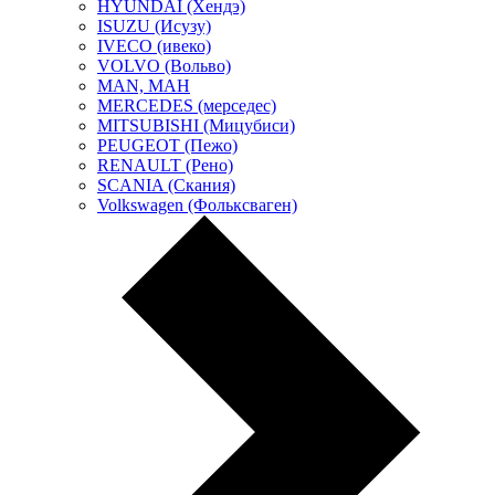
HYUNDAI (Хендэ)
ISUZU (Исузу)
IVECO (ивеко)
VOLVO (Вольво)
MAN, МАН
MERCEDES (мерседес)
MITSUBISHI (Мицубиси)
PEUGEOT (Пежо)
RENAULT (Рено)
SCANIA (Скания)
Volkswagen (Фольксваген)