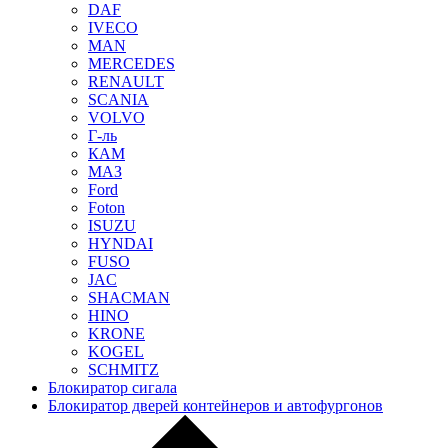
DAF
IVECO
MAN
MERCEDES
RENAULT
SCANIA
VOLVO
Г-ль
КАМ
МАЗ
Ford
Foton
ISUZU
HYNDAI
FUSO
JAC
SHACMAN
HINO
KRONE
KOGEL
SCHMITZ
Блокиратор сигала
Блокиратор дверей контейнеров и автофургонов