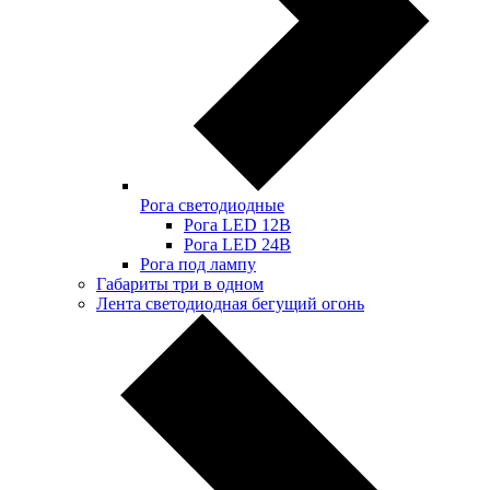
Рога светодиодные
Рога LED 12В
Рога LED 24В
Рога под лампу
Габариты три в одном
Лента светодиодная бегущий огонь