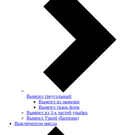
Вымпел треугольный
Вымпел из экокожи
Вымпел ткань флок
Вымпел из 3-х частей улыбка
Вымпел Узкий (Бахрома)
Выключатели массы