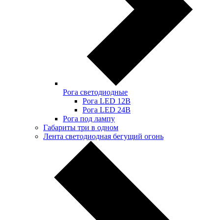
Рога светодиодные
Рога LED 12В
Рога LED 24В
Рога под лампу
Габариты три в одном
Лента светодиодная бегущий огонь