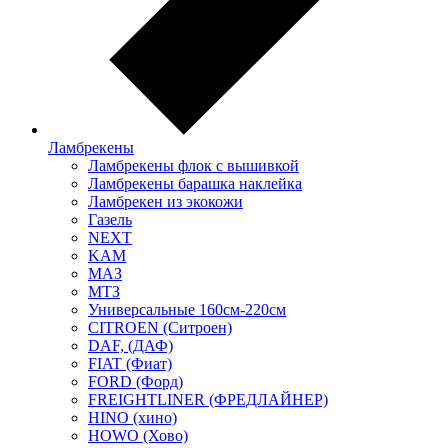
Ламбрекены
Ламбрекены флок с вышивкой
Ламбрекены барашка наклейка
Ламбрекен из экокожи
Газель
NEXT
KAM
МАЗ
МТЗ
Универсальные 160см-220см
CITROEN (Ситроен)
DAF, (ДАФ)
FIAT (Фиат)
FORD (Форд)
FREIGHTLINER (ФРЕДЛАЙНЕР)
HINO (хино)
HOWO (Хово)