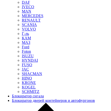
DAF
IVECO
MAN
MERCEDES
RENAULT
SCANIA
VOLVO
Г-ль
КАМ
МАЗ
Ford
Foton
ISUZU
HYNDAI
FUSO
JAC
SHACMAN
HINO
KRONE
KOGEL
SCHMITZ
Блокиратор сигала
Блокиратор дверей контейнеров и автофургонов