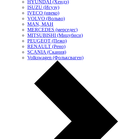
HYUNDAI (Хендэ)
ISUZU (Исузу)
IVECO (ивеко)
VOLVO (Вольво)
MAN, МАН
MERCEDES (мерседес)
MITSUBISHI (Мицубиси)
PEUGEOT (Пежо)
RENAULT (Рено)
SCANIA (Скания)
Volkswagen (Фольксваген)