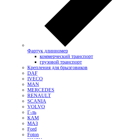
Фартук длинномер
коммерческий транспорт
грузовой транспорт
Крепления для брызговиков
DAF
IVECO
MAN
MERCEDES
RENAULT
SCANIA
VOLVO
Г-ль
КАМ
МАЗ
Ford
Foton