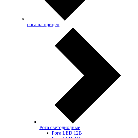
рога на прицеп
Рога светодиодные
Рога LED 12В