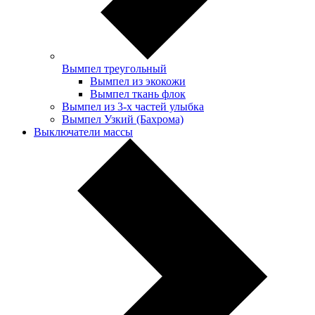
Вымпел треугольный
Вымпел из экокожи
Вымпел ткань флок
Вымпел из 3-х частей улыбка
Вымпел Узкий (Бахрома)
Выключатели массы