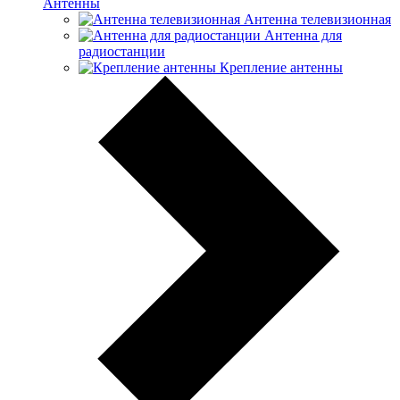
Антенны
Антенна телевизионная
Антенна для
радиостанции
Крепление антенны