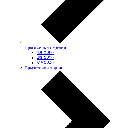
Брызговики передни
420Х200
490Х250
515Х240
Брызговики задние