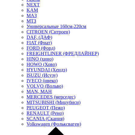
NEXT
KAM
МАЗ
МТЗ
Универсальные 160см-220см
CITROEN (Ситроен)
DAF, (ДАФ)
FIAT (Фиат)
FORD (Форд)
FREIGHTLINER (ФРЕДЛАЙНЕР)
HINO (хино)
HOWO (Хово)
HYUNDAI (Хендэ)
ISUZU (Исузу)
IVECO (ивеко)
VOLVO (Вольво)
MAN, МАН
MERCEDES (мерседес)
MITSUBISHI (Мицубиси)
PEUGEOT (Пежо)
RENAULT (Рено)
SCANIA (Скания)
Volkswagen (Фольксваген)