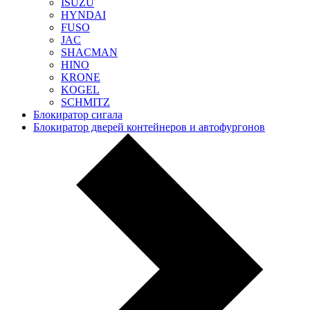
ISUZU
HYNDAI
FUSO
JAC
SHACMAN
HINO
KRONE
KOGEL
SCHMITZ
Блокиратор сигала
Блокиратор дверей контейнеров и автофургонов