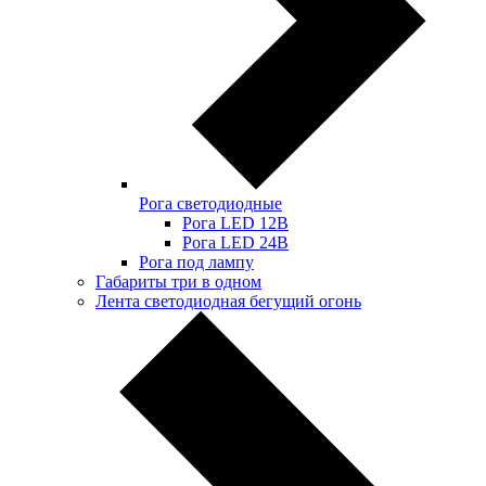
Рога светодиодные
Рога LED 12В
Рога LED 24В
Рога под лампу
Габариты три в одном
Лента светодиодная бегущий огонь