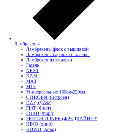
Ламбрекены
Ламбрекены флок с вышивкой
Ламбрекены барашка наклейка
Ламбрекен из экокожи
Газель
NEXT
KAM
МАЗ
МТЗ
Универсальные 160см-220см
CITROEN (Ситроен)
DAF, (ДАФ)
FIAT (Фиат)
FORD (Форд)
FREIGHTLINER (ФРЕДЛАЙНЕР)
HINO (хино)
HOWO (Хово)