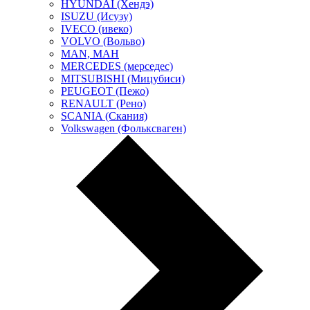
HYUNDAI (Хендэ)
ISUZU (Исузу)
IVECO (ивеко)
VOLVO (Вольво)
MAN, МАН
MERCEDES (мерседес)
MITSUBISHI (Мицубиси)
PEUGEOT (Пежо)
RENAULT (Рено)
SCANIA (Скания)
Volkswagen (Фольксваген)