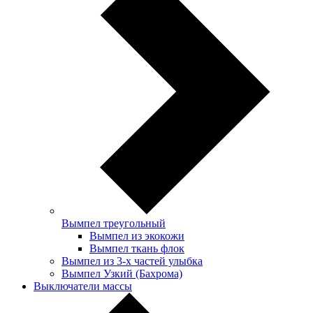
Вымпел треугольный
Вымпел из экокожи
Вымпел ткань флок
Вымпел из 3-х частей улыбка
Вымпел Узкий (Бахрома)
Выключатели массы