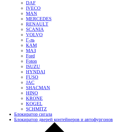
DAF
IVECO
MAN
MERCEDES
RENAULT
SCANIA
VOLVO
Г-ль
КАМ
МАЗ
Ford
Foton
ISUZU
HYNDAI
FUSO
JAC
SHACMAN
HINO
KRONE
KOGEL
SCHMITZ
Блокиратор сигала
Блокиратор дверей контейнеров и автофургонов