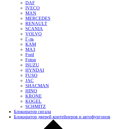
DAF
IVECO
MAN
MERCEDES
RENAULT
SCANIA
VOLVO
Г-ль
КАМ
МАЗ
Ford
Foton
ISUZU
HYNDAI
FUSO
JAC
SHACMAN
HINO
KRONE
KOGEL
SCHMITZ
Блокиратор сигала
Блокиратор дверей контейнеров и автофургонов