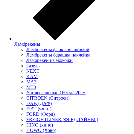
Ламбрекены
Ламбрекены флок с вышивкой
Ламбрекены барашка наклейка
Ламбрекен из экокожи
Газель
NEXT
KAM
МАЗ
МТЗ
Универсальные 160см-220см
CITROEN (Ситроен)
DAF, (ДАФ)
FIAT (Фиат)
FORD (Форд)
FREIGHTLINER (ФРЕДЛАЙНЕР)
HINO (хино)
HOWO (Хово)