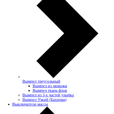
Вымпел треугольный
Вымпел из экокожи
Вымпел ткань флок
Вымпел из 3-х частей улыбка
Вымпел Узкий (Бахрома)
Выключатели массы