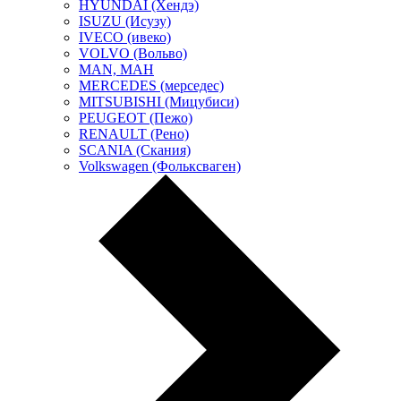
HYUNDAI (Хендэ)
ISUZU (Исузу)
IVECO (ивеко)
VOLVO (Вольво)
MAN, МАН
MERCEDES (мерседес)
MITSUBISHI (Мицубиси)
PEUGEOT (Пежо)
RENAULT (Рено)
SCANIA (Скания)
Volkswagen (Фольксваген)