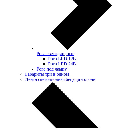
Рога светодиодные
Рога LED 12В
Рога LED 24В
Рога под лампу
Габариты три в одном
Лента светодиодная бегущий огонь