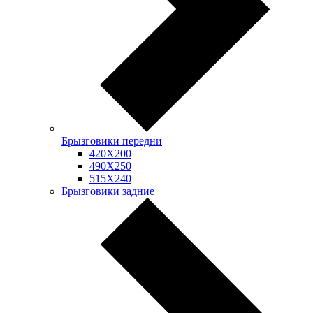
Брызговики передни
420Х200
490Х250
515Х240
Брызговики задние