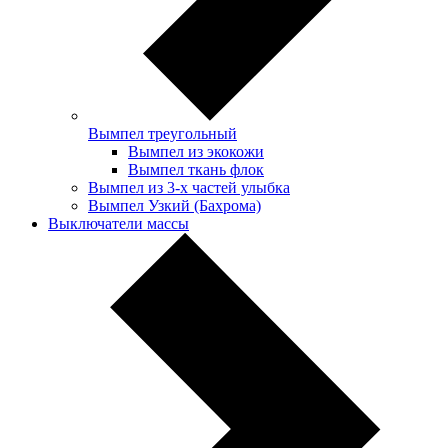
Вымпел треугольный
Вымпел из экокожи
Вымпел ткань флок
Вымпел из 3-х частей улыбка
Вымпел Узкий (Бахрома)
Выключатели массы