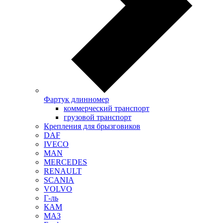
Фартук длинномер
коммерческий транспорт
грузовой транспорт
Крепления для брызговиков
DAF
IVECO
MAN
MERCEDES
RENAULT
SCANIA
VOLVO
Г-ль
КАМ
МАЗ