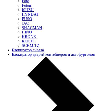
Ford
Foton
ISUZU
HYNDAI
FUSO
JAC
SHACMAN
HINO
KRONE
KOGEL
SCHMITZ
Блокиратор сигала
Блокиратор дверей контейнеров и автофургонов