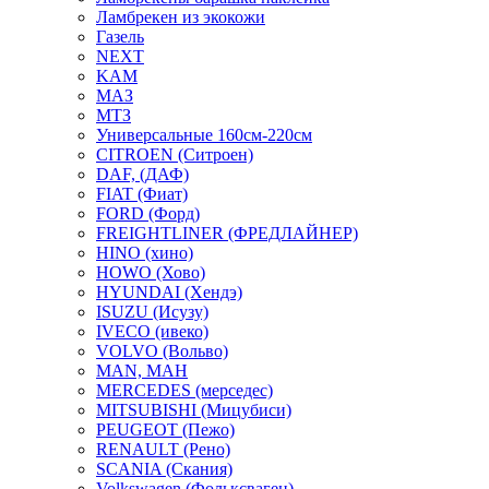
Ламбрекен из экокожи
Газель
NEXT
KAM
МАЗ
МТЗ
Универсальные 160см-220см
CITROEN (Ситроен)
DAF, (ДАФ)
FIAT (Фиат)
FORD (Форд)
FREIGHTLINER (ФРЕДЛАЙНЕР)
HINO (хино)
HOWO (Хово)
HYUNDAI (Хендэ)
ISUZU (Исузу)
IVECO (ивеко)
VOLVO (Вольво)
MAN, МАН
MERCEDES (мерседес)
MITSUBISHI (Мицубиси)
PEUGEOT (Пежо)
RENAULT (Рено)
SCANIA (Скания)
Volkswagen (Фольксваген)