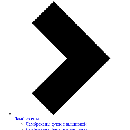
Ламбрекены
Ламбрекены флок с вышивкой
Ламбрекены барашка наклейка