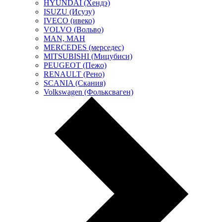
HYUNDAI (Хендэ)
ISUZU (Исузу)
IVECO (ивеко)
VOLVO (Вольво)
MAN, МАН
MERCEDES (мерседес)
MITSUBISHI (Мицубиси)
PEUGEOT (Пежо)
RENAULT (Рено)
SCANIA (Скания)
Volkswagen (Фольксваген)