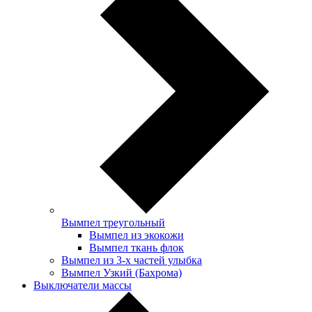
Вымпел треугольный
Вымпел из экокожи
Вымпел ткань флок
Вымпел из 3-х частей улыбка
Вымпел Узкий (Бахрома)
Выключатели массы