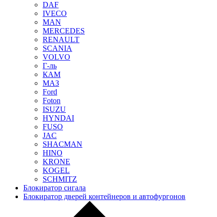
DAF
IVECO
MAN
MERCEDES
RENAULT
SCANIA
VOLVO
Г-ль
КАМ
МАЗ
Ford
Foton
ISUZU
HYNDAI
FUSO
JAC
SHACMAN
HINO
KRONE
KOGEL
SCHMITZ
Блокиратор сигала
Блокиратор дверей контейнеров и автофургонов