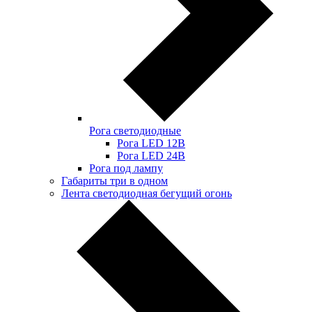
Рога светодиодные
Рога LED 12В
Рога LED 24В
Рога под лампу
Габариты три в одном
Лента светодиодная бегущий огонь