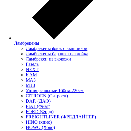
Ламбрекены
Ламбрекены флок с вышивкой
Ламбрекены барашка наклейка
Ламбрекен из экокожи
Газель
NEXT
KAM
МАЗ
МТЗ
Универсальные 160см-220см
CITROEN (Ситроен)
DAF, (ДАФ)
FIAT (Фиат)
FORD (Форд)
FREIGHTLINER (ФРЕДЛАЙНЕР)
HINO (хино)
HOWO (Хово)