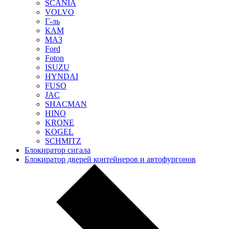
SCANIA
VOLVO
Г-ль
КАМ
МАЗ
Ford
Foton
ISUZU
HYNDAI
FUSO
JAC
SHACMAN
HINO
KRONE
KOGEL
SCHMITZ
Блокиратор сигала
Блокиратор дверей контейнеров и автофургонов