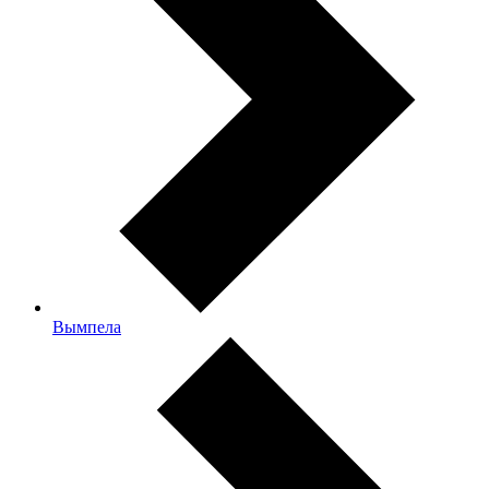
Вымпела