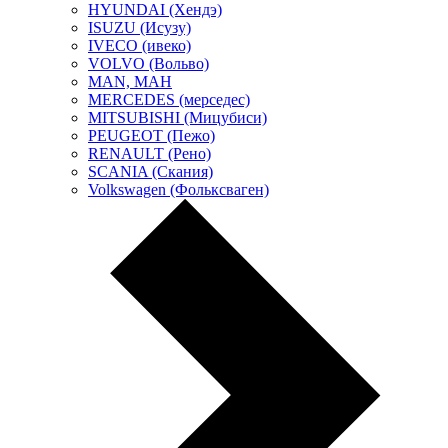
HYUNDAI (Хендэ)
ISUZU (Исузу)
IVECO (ивеко)
VOLVO (Вольво)
MAN, МАН
MERCEDES (мерседес)
MITSUBISHI (Мицубиси)
PEUGEOT (Пежо)
RENAULT (Рено)
SCANIA (Скания)
Volkswagen (Фольксваген)