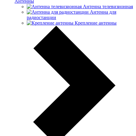
Антенны
Антенна телевизионная
Антенна для
радиостанции
Крепление антенны