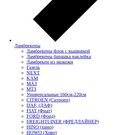
Ламбрекены
Ламбрекены флок с вышивкой
Ламбрекены барашка наклейка
Ламбрекен из экокожи
Газель
NEXT
KAM
МАЗ
МТЗ
Универсальные 160см-220см
CITROEN (Ситроен)
DAF, (ДАФ)
FIAT (Фиат)
FORD (Форд)
FREIGHTLINER (ФРЕДЛАЙНЕР)
HINO (хино)
HOWO (Хово)