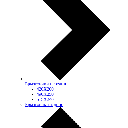
Брызговики передни
420Х200
490Х250
515Х240
Брызговики задние