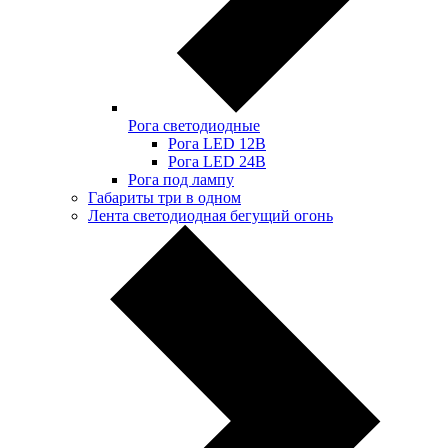
Рога светодиодные
Рога LED 12В
Рога LED 24В
Рога под лампу
Габариты три в одном
Лента светодиодная бегущий огонь