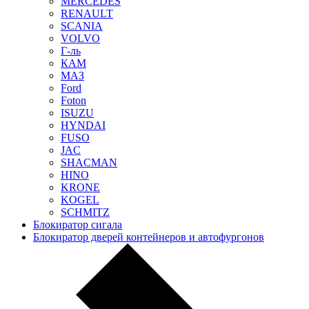
MERCEDES
RENAULT
SCANIA
VOLVO
Г-ль
КАМ
МАЗ
Ford
Foton
ISUZU
HYNDAI
FUSO
JAC
SHACMAN
HINO
KRONE
KOGEL
SCHMITZ
Блокиратор сигала
Блокиратор дверей контейнеров и автофургонов