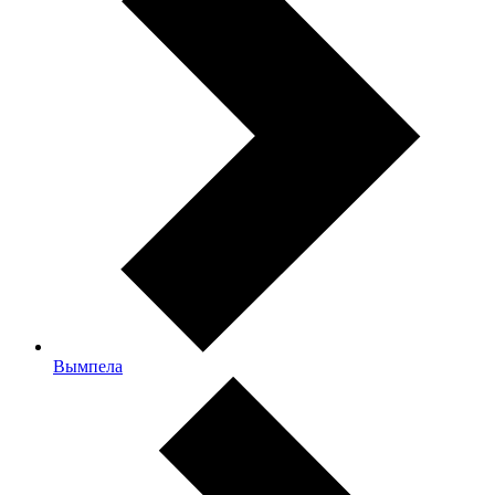
Вымпела