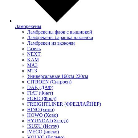
Ламбрекены
Ламбрекены флок с вышивкой
Ламбрекены барашка наклейка
Ламбрекен из экокожи
Газель
NEXT
KAM
МАЗ
МТЗ
Универсальные 160см-220см
CITROEN (Ситроен)
DAF, (ДАФ)
FIAT (Фиат)
FORD (Форд)
FREIGHTLINER (ФРЕДЛАЙНЕР)
HINO (хино)
HOWO (Хово)
HYUNDAI (Хендэ)
ISUZU (Исузу)
IVECO (ивеко)
VOLVO (Вольво)