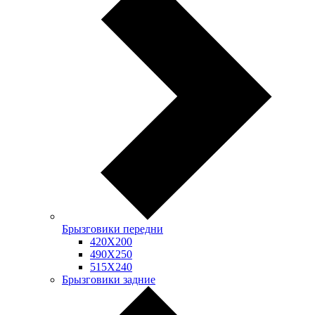
Брызговики передни
420Х200
490Х250
515Х240
Брызговики задние