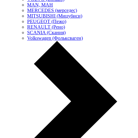
MAN, МАН
MERCEDES (мерседес)
MITSUBISHI (Мицубиси)
PEUGEOT (Пежо)
RENAULT (Рено)
SCANIA (Скания)
Volkswagen (Фольксваген)