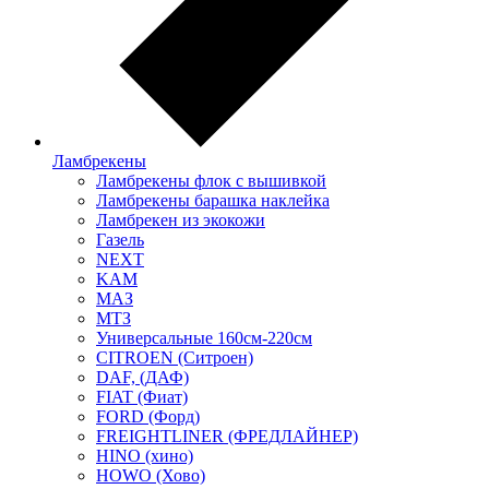
Ламбрекены
Ламбрекены флок с вышивкой
Ламбрекены барашка наклейка
Ламбрекен из экокожи
Газель
NEXT
KAM
МАЗ
МТЗ
Универсальные 160см-220см
CITROEN (Ситроен)
DAF, (ДАФ)
FIAT (Фиат)
FORD (Форд)
FREIGHTLINER (ФРЕДЛАЙНЕР)
HINO (хино)
HOWO (Хово)