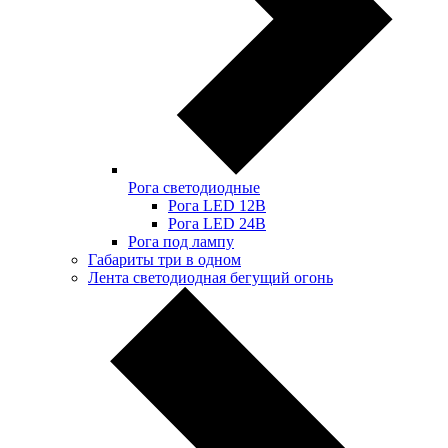
Рога светодиодные
Рога LED 12В
Рога LED 24В
Рога под лампу
Габариты три в одном
Лента светодиодная бегущий огонь