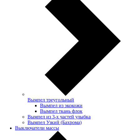
Вымпел треугольный
Вымпел из экокожи
Вымпел ткань флок
Вымпел из 3-х частей улыбка
Вымпел Узкий (Бахрома)
Выключатели массы