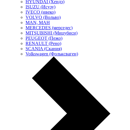
HYUNDAI (Хендэ)
ISUZU (Исузу)
IVECO (ивеко)
VOLVO (Вольво)
MAN, МАН
MERCEDES (мерседес)
MITSUBISHI (Мицубиси)
PEUGEOT (Пежо)
RENAULT (Рено)
SCANIA (Скания)
Volkswagen (Фольксваген)