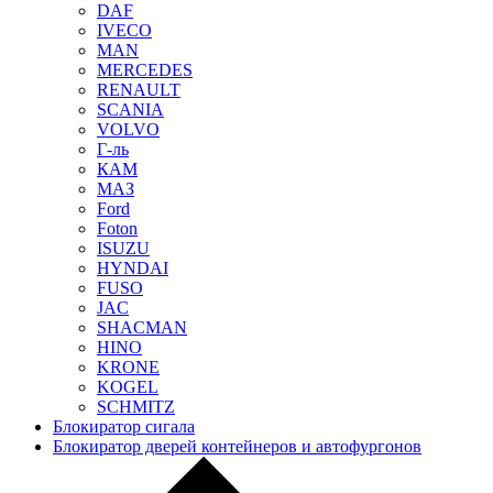
DAF
IVECO
MAN
MERCEDES
RENAULT
SCANIA
VOLVO
Г-ль
КАМ
МАЗ
Ford
Foton
ISUZU
HYNDAI
FUSO
JAC
SHACMAN
HINO
KRONE
KOGEL
SCHMITZ
Блокиратор сигала
Блокиратор дверей контейнеров и автофургонов