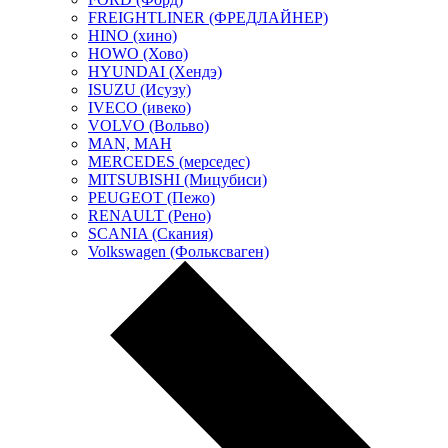
FREIGHTLINER (ФРЕДЛАЙНЕР)
HINO (хино)
HOWO (Хово)
HYUNDAI (Хендэ)
ISUZU (Исузу)
IVECO (ивеко)
VOLVO (Вольво)
MAN, МАН
MERCEDES (мерседес)
MITSUBISHI (Мицубиси)
PEUGEOT (Пежо)
RENAULT (Рено)
SCANIA (Скания)
Volkswagen (Фольксваген)