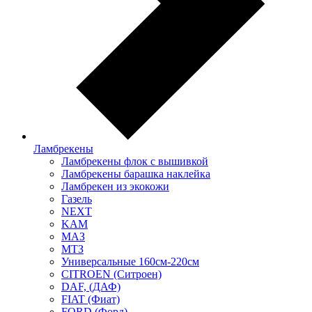
Ламбрекены
Ламбрекены флок с вышивкой
Ламбрекены барашка наклейка
Ламбрекен из экокожи
Газель
NEXT
KAM
МАЗ
МТЗ
Универсальные 160см-220см
CITROEN (Ситроен)
DAF, (ДАФ)
FIAT (Фиат)
FORD (Форд)