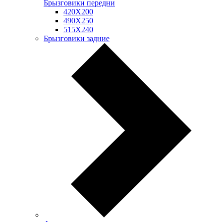
Брызговики передни
420Х200
490Х250
515Х240
Брызговики задние