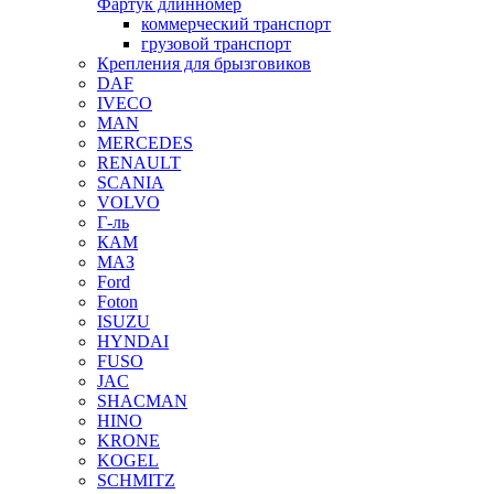
Фартук длинномер
коммерческий транспорт
грузовой транспорт
Крепления для брызговиков
DAF
IVECO
MAN
MERCEDES
RENAULT
SCANIA
VOLVO
Г-ль
КАМ
МАЗ
Ford
Foton
ISUZU
HYNDAI
FUSO
JAC
SHACMAN
HINO
KRONE
KOGEL
SCHMITZ