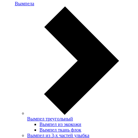
Вымпела
Вымпел треугольный
Вымпел из экокожи
Вымпел ткань флок
Вымпел из 3-х частей улыбка