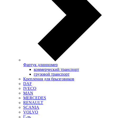
Фартук длинномер
коммерческий транспорт
грузовой транспорт
Крепления для брызговиков
DAF
IVECO
MAN
MERCEDES
RENAULT
SCANIA
VOLVO
Г-ль