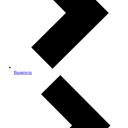
Вымпела