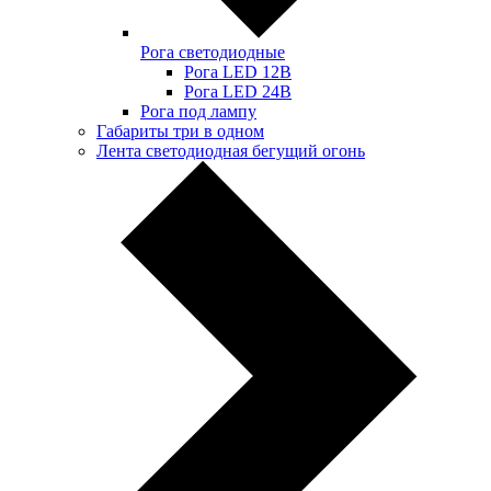
Рога светодиодные
Рога LED 12В
Рога LED 24В
Рога под лампу
Габариты три в одном
Лента светодиодная бегущий огонь