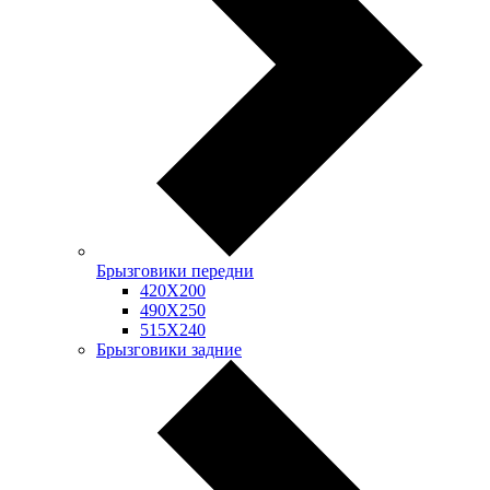
Брызговики передни
420Х200
490Х250
515Х240
Брызговики задние