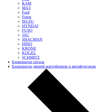
КАМ
МАЗ
Ford
Foton
ISUZU
HYNDAI
FUSO
JAC
SHACMAN
HINO
KRONE
KOGEL
SCHMITZ
Блокиратор сигала
Блокиратор дверей контейнеров и автофургонов