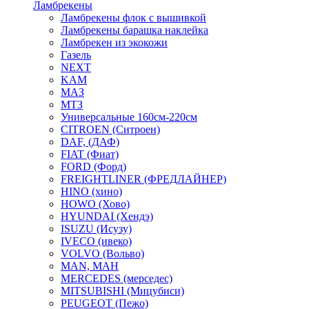
Ламбрекены
Ламбрекены флок с вышивкой
Ламбрекены барашка наклейка
Ламбрекен из экокожи
Газель
NEXT
KAM
МАЗ
МТЗ
Универсальные 160см-220см
CITROEN (Ситроен)
DAF, (ДАФ)
FIAT (Фиат)
FORD (Форд)
FREIGHTLINER (ФРЕДЛАЙНЕР)
HINO (хино)
HOWO (Хово)
HYUNDAI (Хендэ)
ISUZU (Исузу)
IVECO (ивеко)
VOLVO (Вольво)
MAN, МАН
MERCEDES (мерседес)
MITSUBISHI (Мицубиси)
PEUGEOT (Пежо)