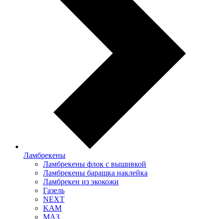
Ламбрекены
Ламбрекены флок с вышивкой
Ламбрекены барашка наклейка
Ламбрекен из экокожи
Газель
NEXT
KAM
МАЗ