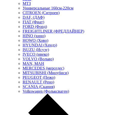
МТЗ
Универсальные 160см-220см
CITROEN (Ситроен)
DAF, (ДАФ)
FIAT (Фиат)
FORD (Форд)
FREIGHTLINER (ФРЕДЛАЙНЕР)
HINO (хино)
HOWO (Хово)
HYUNDAI (Хендэ)
ISUZU (Исузу)
IVECO (ивеко)
VOLVO (Вольво)
MAN, МАН
MERCEDES (мерседес)
MITSUBISHI (Мицубиси)
PEUGEOT (Пежо)
RENAULT (Рено)
SCANIA (Скания)
Volkswagen (Фольксваген)