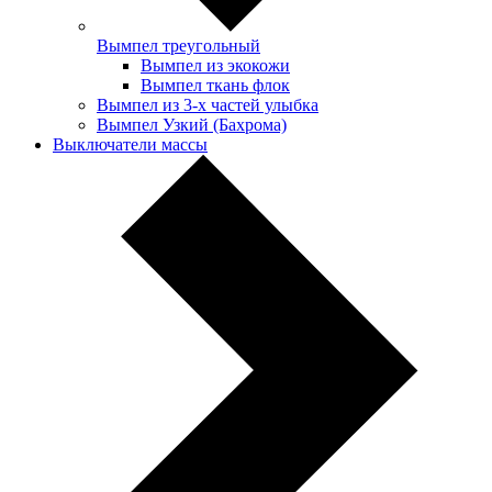
Вымпел треугольный
Вымпел из экокожи
Вымпел ткань флок
Вымпел из 3-х частей улыбка
Вымпел Узкий (Бахрома)
Выключатели массы