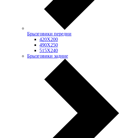
Брызговики передни
420Х200
490Х250
515Х240
Брызговики задние