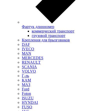
Фартук длинномер
коммерческий транспорт
грузовой транспорт
Крепления для брызговиков
DAF
IVECO
MAN
MERCEDES
RENAULT
SCANIA
VOLVO
Г-ль
КАМ
МАЗ
Ford
Foton
ISUZU
HYNDAI
FUSO