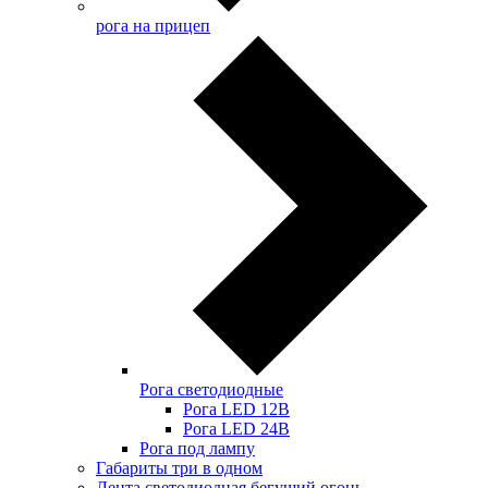
рога на прицеп
Рога светодиодные
Рога LED 12В
Рога LED 24В
Рога под лампу
Габариты три в одном
Лента светодиодная бегущий огонь