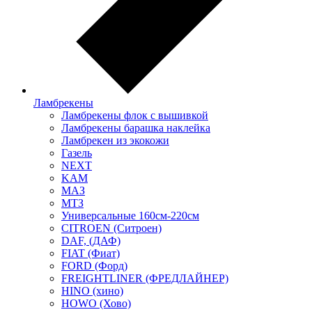
Ламбрекены
Ламбрекены флок с вышивкой
Ламбрекены барашка наклейка
Ламбрекен из экокожи
Газель
NEXT
KAM
МАЗ
МТЗ
Универсальные 160см-220см
CITROEN (Ситроен)
DAF, (ДАФ)
FIAT (Фиат)
FORD (Форд)
FREIGHTLINER (ФРЕДЛАЙНЕР)
HINO (хино)
HOWO (Хово)