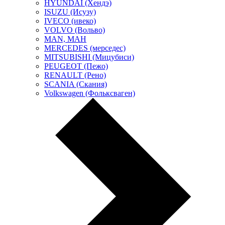
HYUNDAI (Хендэ)
ISUZU (Исузу)
IVECO (ивеко)
VOLVO (Вольво)
MAN, МАН
MERCEDES (мерседес)
MITSUBISHI (Мицубиси)
PEUGEOT (Пежо)
RENAULT (Рено)
SCANIA (Скания)
Volkswagen (Фольксваген)