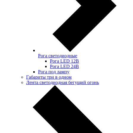
Рога светодиодные
Рога LED 12В
Рога LED 24В
Рога под лампу
Габариты три в одном
Лента светодиодная бегущий огонь