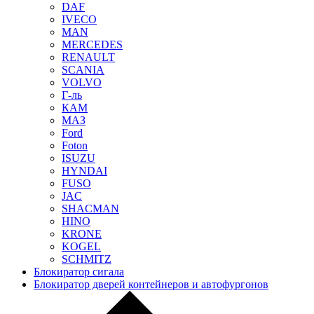
DAF
IVECO
MAN
MERCEDES
RENAULT
SCANIA
VOLVO
Г-ль
КАМ
МАЗ
Ford
Foton
ISUZU
HYNDAI
FUSO
JAC
SHACMAN
HINO
KRONE
KOGEL
SCHMITZ
Блокиратор сигала
Блокиратор дверей контейнеров и автофургонов