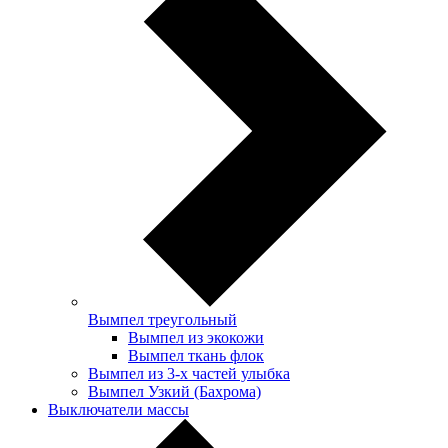
Вымпел треугольный
Вымпел из экокожи
Вымпел ткань флок
Вымпел из 3-х частей улыбка
Вымпел Узкий (Бахрома)
Выключатели массы