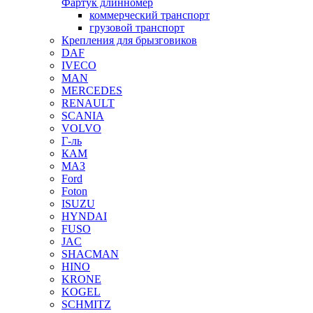
Фартук длинномер
коммерческий транспорт
грузовой транспорт
Крепления для брызговиков
DAF
IVECO
MAN
MERCEDES
RENAULT
SCANIA
VOLVO
Г-ль
КАМ
МАЗ
Ford
Foton
ISUZU
HYNDAI
FUSO
JAC
SHACMAN
HINO
KRONE
KOGEL
SCHMITZ