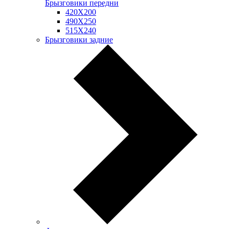
Брызговики передни
420Х200
490Х250
515Х240
Брызговики задние