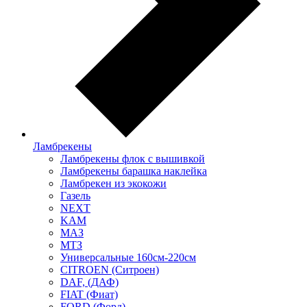
Ламбрекены
Ламбрекены флок с вышивкой
Ламбрекены барашка наклейка
Ламбрекен из экокожи
Газель
NEXT
KAM
МАЗ
МТЗ
Универсальные 160см-220см
CITROEN (Ситроен)
DAF, (ДАФ)
FIAT (Фиат)
FORD (Форд)