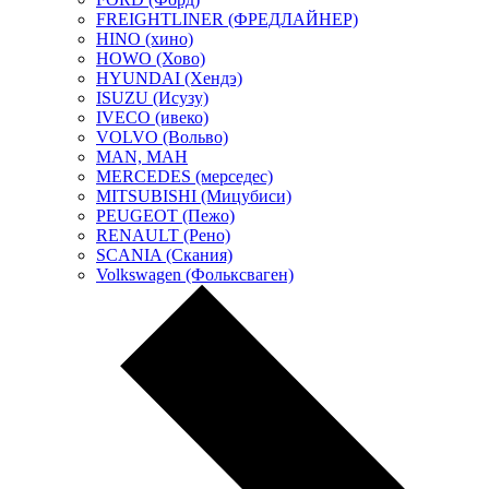
FREIGHTLINER (ФРЕДЛАЙНЕР)
HINO (хино)
HOWO (Хово)
HYUNDAI (Хендэ)
ISUZU (Исузу)
IVECO (ивеко)
VOLVO (Вольво)
MAN, МАН
MERCEDES (мерседес)
MITSUBISHI (Мицубиси)
PEUGEOT (Пежо)
RENAULT (Рено)
SCANIA (Скания)
Volkswagen (Фольксваген)