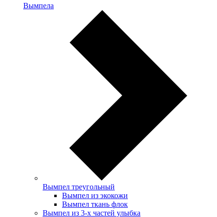
Вымпела
Вымпел треугольный
Вымпел из экокожи
Вымпел ткань флок
Вымпел из 3-х частей улыбка