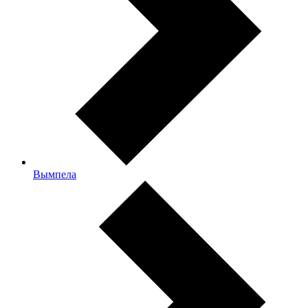
Вымпела