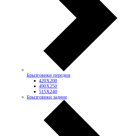
Брызговики передни
420Х200
490Х250
515Х240
Брызговики задние