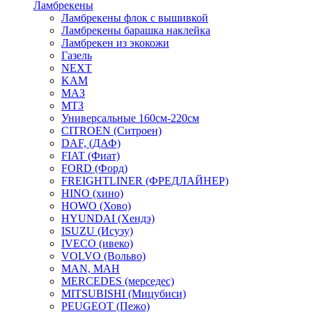
Ламбрекены
Ламбрекены флок с вышивкой
Ламбрекены барашка наклейка
Ламбрекен из экокожи
Газель
NEXT
KAM
МАЗ
МТЗ
Универсальные 160см-220см
CITROEN (Ситроен)
DAF, (ДАФ)
FIAT (Фиат)
FORD (Форд)
FREIGHTLINER (ФРЕДЛАЙНЕР)
HINO (хино)
HOWO (Хово)
HYUNDAI (Хендэ)
ISUZU (Исузу)
IVECO (ивеко)
VOLVO (Вольво)
MAN, МАН
MERCEDES (мерседес)
MITSUBISHI (Мицубиси)
PEUGEOT (Пежо)