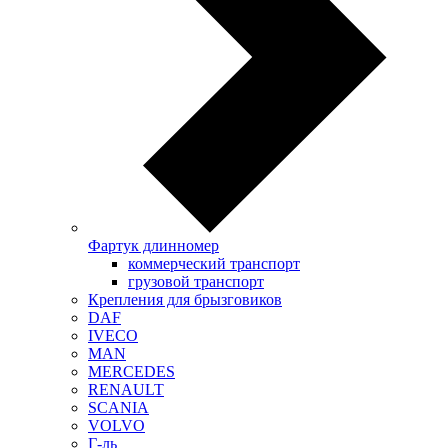
Фартук длинномер
коммерческий транспорт
грузовой транспорт
Крепления для брызговиков
DAF
IVECO
MAN
MERCEDES
RENAULT
SCANIA
VOLVO
Г-ль