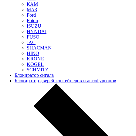
КАМ
МАЗ
Ford
Foton
ISUZU
HYNDAI
FUSO
JAC
SHACMAN
HINO
KRONE
KOGEL
SCHMITZ
Блокиратор сигала
Блокиратор дверей контейнеров и автофургонов