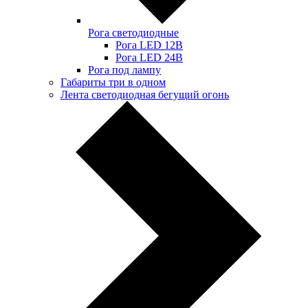
Рога светодиодные
Рога LED 12В
Рога LED 24В
Рога под лампу
Габариты три в одном
Лента светодиодная бегущий огонь