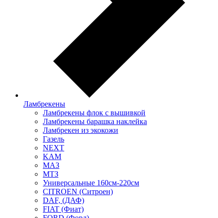
Ламбрекены
Ламбрекены флок с вышивкой
Ламбрекены барашка наклейка
Ламбрекен из экокожи
Газель
NEXT
KAM
МАЗ
МТЗ
Универсальные 160см-220см
CITROEN (Ситроен)
DAF, (ДАФ)
FIAT (Фиат)
FORD (Форд)