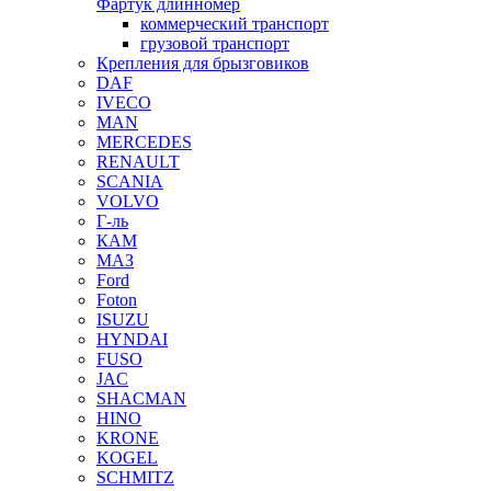
Фартук длинномер
коммерческий транспорт
грузовой транспорт
Крепления для брызговиков
DAF
IVECO
MAN
MERCEDES
RENAULT
SCANIA
VOLVO
Г-ль
КАМ
МАЗ
Ford
Foton
ISUZU
HYNDAI
FUSO
JAC
SHACMAN
HINO
KRONE
KOGEL
SCHMITZ