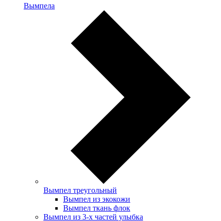
Вымпела
Вымпел треугольный
Вымпел из экокожи
Вымпел ткань флок
Вымпел из 3-х частей улыбка