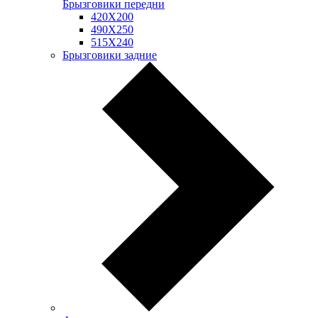
Брызговики передни
420Х200
490Х250
515Х240
Брызговики задние