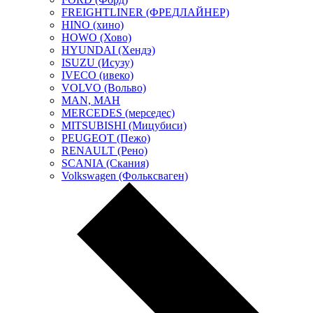
FREIGHTLINER (ФРЕДЛАЙНЕР)
HINO (хино)
HOWO (Хово)
HYUNDAI (Хендэ)
ISUZU (Исузу)
IVECO (ивеко)
VOLVO (Вольво)
MAN, МАН
MERCEDES (мерседес)
MITSUBISHI (Мицубиси)
PEUGEOT (Пежо)
RENAULT (Рено)
SCANIA (Скания)
Volkswagen (Фольксваген)