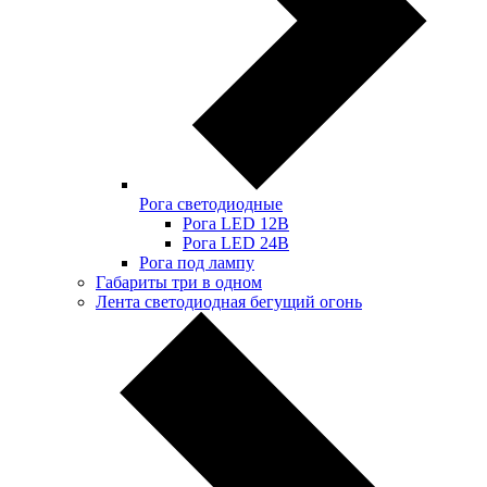
Рога светодиодные
Рога LED 12В
Рога LED 24В
Рога под лампу
Габариты три в одном
Лента светодиодная бегущий огонь