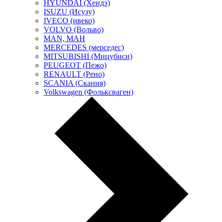
HYUNDAI (Хендэ)
ISUZU (Исузу)
IVECO (ивеко)
VOLVO (Вольво)
MAN, МАН
MERCEDES (мерседес)
MITSUBISHI (Мицубиси)
PEUGEOT (Пежо)
RENAULT (Рено)
SCANIA (Скания)
Volkswagen (Фольксваген)