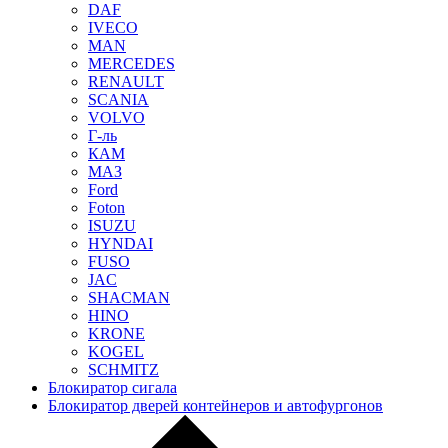
DAF
IVECO
MAN
MERCEDES
RENAULT
SCANIA
VOLVO
Г-ль
КАМ
МАЗ
Ford
Foton
ISUZU
HYNDAI
FUSO
JAC
SHACMAN
HINO
KRONE
KOGEL
SCHMITZ
Блокиратор сигала
Блокиратор дверей контейнеров и автофургонов