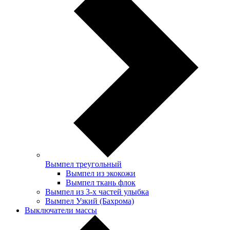
Вымпел треугольный
Вымпел из экокожи
Вымпел ткань флок
Вымпел из 3-х частей улыбка
Вымпел Узкий (Бахрома)
Выключатели массы