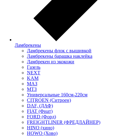
Ламбрекены
Ламбрекены флок с вышивкой
Ламбрекены барашка наклейка
Ламбрекен из экокожи
Газель
NEXT
KAM
МАЗ
МТЗ
Универсальные 160см-220см
CITROEN (Ситроен)
DAF, (ДАФ)
FIAT (Фиат)
FORD (Форд)
FREIGHTLINER (ФРЕДЛАЙНЕР)
HINO (хино)
HOWO (Хово)