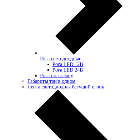
Рога светодиодные
Рога LED 12В
Рога LED 24В
Рога под лампу
Габариты три в одном
Лента светодиодная бегущий огонь