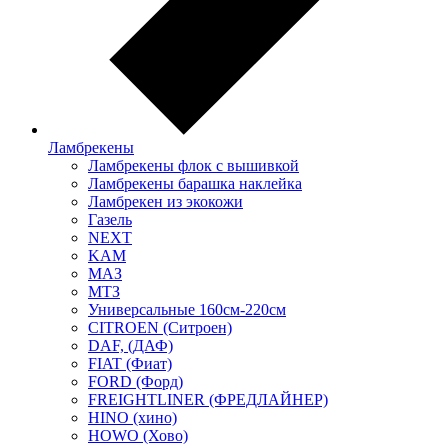
Ламбрекены
Ламбрекены флок с вышивкой
Ламбрекены барашка наклейка
Ламбрекен из экокожи
Газель
NEXT
KAM
МАЗ
МТЗ
Универсальные 160см-220см
CITROEN (Ситроен)
DAF, (ДАФ)
FIAT (Фиат)
FORD (Форд)
FREIGHTLINER (ФРЕДЛАЙНЕР)
HINO (хино)
HOWO (Хово)