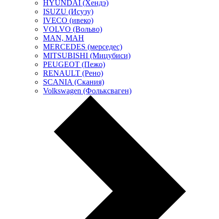
HYUNDAI (Хендэ)
ISUZU (Исузу)
IVECO (ивеко)
VOLVO (Вольво)
MAN, МАН
MERCEDES (мерседес)
MITSUBISHI (Мицубиси)
PEUGEOT (Пежо)
RENAULT (Рено)
SCANIA (Скания)
Volkswagen (Фольксваген)