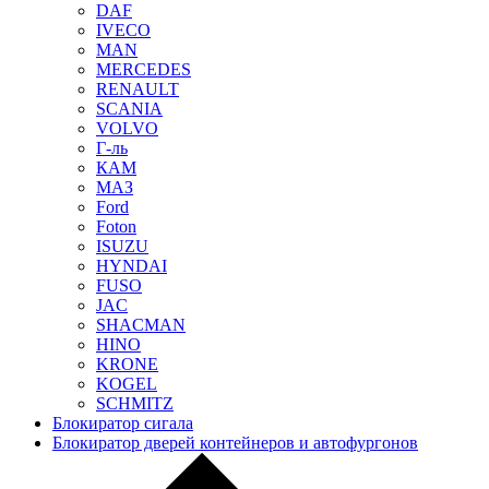
DAF
IVECO
MAN
MERCEDES
RENAULT
SCANIA
VOLVO
Г-ль
КАМ
МАЗ
Ford
Foton
ISUZU
HYNDAI
FUSO
JAC
SHACMAN
HINO
KRONE
KOGEL
SCHMITZ
Блокиратор сигала
Блокиратор дверей контейнеров и автофургонов