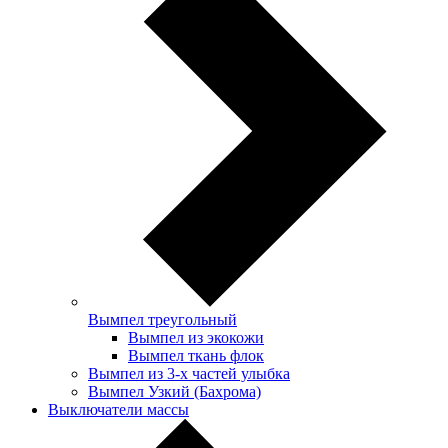
Вымпел треугольный
Вымпел из экокожи
Вымпел ткань флок
Вымпел из 3-х частей улыбка
Вымпел Узкий (Бахрома)
Выключатели массы