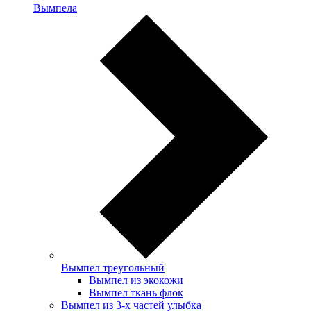
Вымпела
Вымпел треугольный
Вымпел из экокожи
Вымпел ткань флок
Вымпел из 3-х частей улыбка