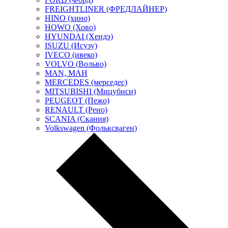
FREIGHTLINER (ФРЕДЛАЙНЕР)
HINO (хино)
HOWO (Хово)
HYUNDAI (Хендэ)
ISUZU (Исузу)
IVECO (ивеко)
VOLVO (Вольво)
MAN, МАН
MERCEDES (мерседес)
MITSUBISHI (Мицубиси)
PEUGEOT (Пежо)
RENAULT (Рено)
SCANIA (Скания)
Volkswagen (Фольксваген)