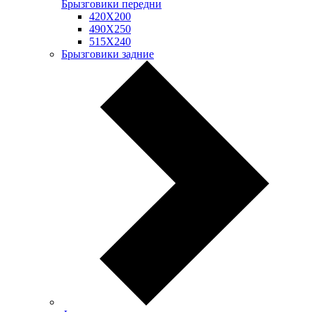
Брызговики передни
420Х200
490Х250
515Х240
Брызговики задние