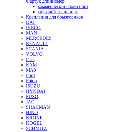
Фартук длинномер
коммерческий транспорт
грузовой транспорт
Крепления для брызговиков
DAF
IVECO
MAN
MERCEDES
RENAULT
SCANIA
VOLVO
Г-ль
КАМ
МАЗ
Ford
Foton
ISUZU
HYNDAI
FUSO
JAC
SHACMAN
HINO
KRONE
KOGEL
SCHMITZ