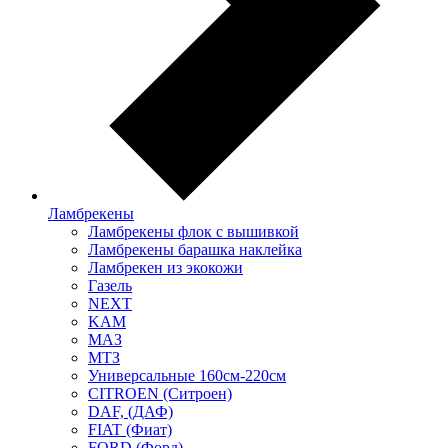
Ламбрекены
Ламбрекены флок с вышивкой
Ламбрекены барашка наклейка
Ламбрекен из экокожи
Газель
NEXT
KAM
МАЗ
МТЗ
Универсальные 160см-220см
CITROEN (Ситроен)
DAF, (ДАФ)
FIAT (Фиат)
FORD (Форд)