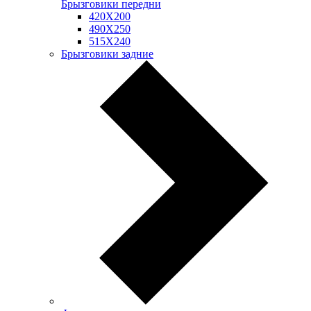
Брызговики передни
420Х200
490Х250
515Х240
Брызговики задние