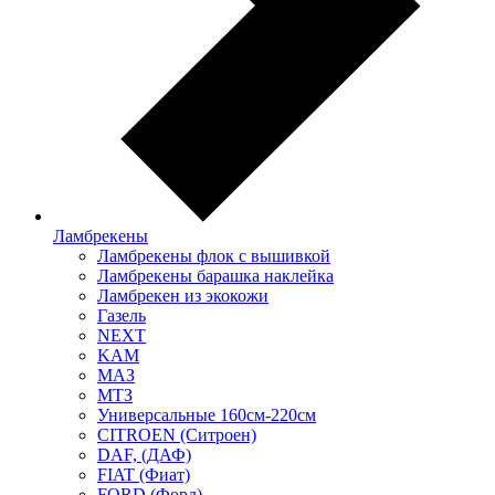
Ламбрекены
Ламбрекены флок с вышивкой
Ламбрекены барашка наклейка
Ламбрекен из экокожи
Газель
NEXT
KAM
МАЗ
МТЗ
Универсальные 160см-220см
CITROEN (Ситроен)
DAF, (ДАФ)
FIAT (Фиат)
FORD (Форд)