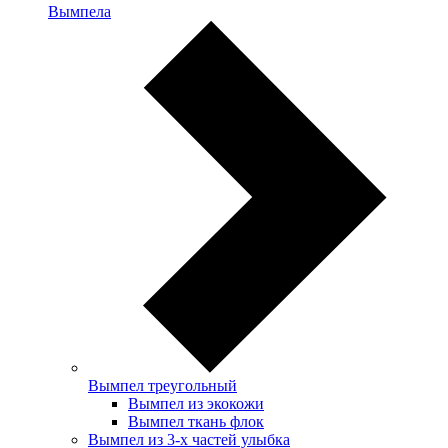
Вымпела
Вымпел треугольный
Вымпел из экокожи
Вымпел ткань флок
Вымпел из 3-х частей улыбка