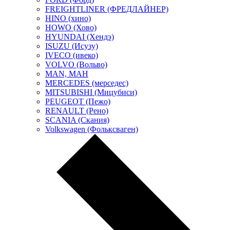
FREIGHTLINER (ФРЕДЛАЙНЕР)
HINO (хино)
HOWO (Хово)
HYUNDAI (Хендэ)
ISUZU (Исузу)
IVECO (ивеко)
VOLVO (Вольво)
MAN, МАН
MERCEDES (мерседес)
MITSUBISHI (Мицубиси)
PEUGEOT (Пежо)
RENAULT (Рено)
SCANIA (Скания)
Volkswagen (Фольксваген)