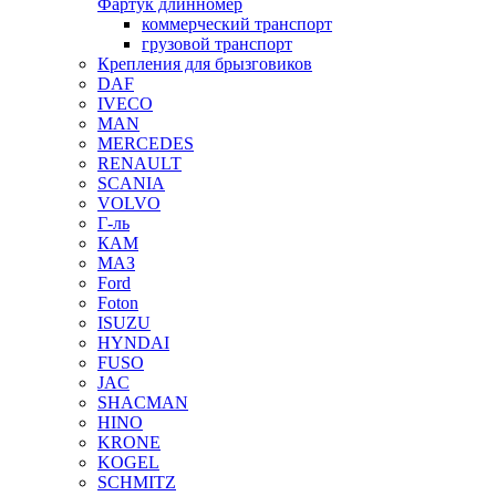
Фартук длинномер
коммерческий транспорт
грузовой транспорт
Крепления для брызговиков
DAF
IVECO
MAN
MERCEDES
RENAULT
SCANIA
VOLVO
Г-ль
КАМ
МАЗ
Ford
Foton
ISUZU
HYNDAI
FUSO
JAC
SHACMAN
HINO
KRONE
KOGEL
SCHMITZ