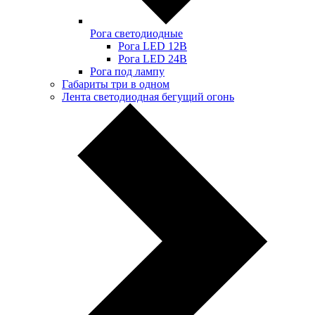
Рога светодиодные
Рога LED 12В
Рога LED 24В
Рога под лампу
Габариты три в одном
Лента светодиодная бегущий огонь