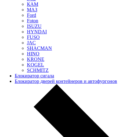
КАМ
МАЗ
Ford
Foton
ISUZU
HYNDAI
FUSO
JAC
SHACMAN
HINO
KRONE
KOGEL
SCHMITZ
Блокиратор сигала
Блокиратор дверей контейнеров и автофургонов