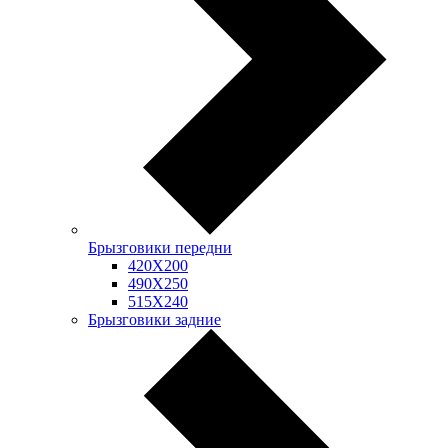
Брызговики передни
420Х200
490Х250
515Х240
Брызговики задние