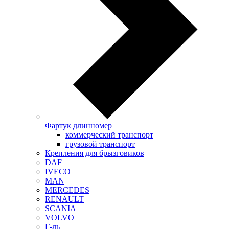
Фартук длинномер
коммерческий транспорт
грузовой транспорт
Крепления для брызговиков
DAF
IVECO
MAN
MERCEDES
RENAULT
SCANIA
VOLVO
Г-ль