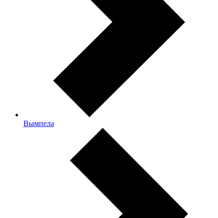
Вымпела