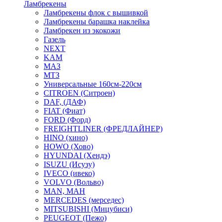
Ламбрекены
Ламбрекены флок с вышивкой
Ламбрекены барашка наклейка
Ламбрекен из экокожи
Газель
NEXT
KAM
МАЗ
МТЗ
Универсальные 160см-220см
CITROEN (Ситроен)
DAF, (ДАФ)
FIAT (Фиат)
FORD (Форд)
FREIGHTLINER (ФРЕДЛАЙНЕР)
HINO (хино)
HOWO (Хово)
HYUNDAI (Хендэ)
ISUZU (Исузу)
IVECO (ивеко)
VOLVO (Вольво)
MAN, МАН
MERCEDES (мерседес)
MITSUBISHI (Мицубиси)
PEUGEOT (Пежо)