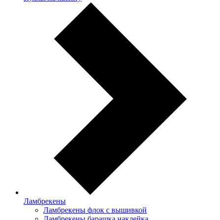
Ламбрекены
Ламбрекены флок с вышивкой
Ламбрекены барашка наклейка