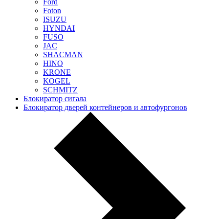
Ford
Foton
ISUZU
HYNDAI
FUSO
JAC
SHACMAN
HINO
KRONE
KOGEL
SCHMITZ
Блокиратор сигала
Блокиратор дверей контейнеров и автофургонов