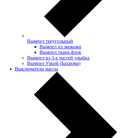
Вымпел треугольный
Вымпел из экокожи
Вымпел ткань флок
Вымпел из 3-х частей улыбка
Вымпел Узкий (Бахрома)
Выключатели массы