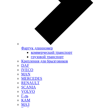
Фартук длинномер
коммерческий транспорт
грузовой транспорт
Крепления для брызговиков
DAF
IVECO
MAN
MERCEDES
RENAULT
SCANIA
VOLVO
Г-ль
КАМ
МАЗ