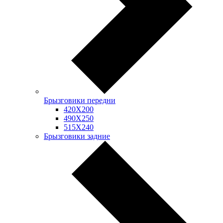
Брызговики передни
420Х200
490Х250
515Х240
Брызговики задние