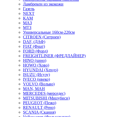
Ламбрекен из экокожи
Газель
NEXT
KAM
МАЗ
МТЗ
Универсальные 160см-220см
CITROEN (Ситроен)
DAF, (ДАФ)
FIAT (Фиат)
FORD (Форд)
FREIGHTLINER (ФРЕДЛАЙНЕР)
HINO (хино)
HOWO (Хово)
HYUNDAI (Хендэ)
ISUZU (Исузу)
IVECO (ивеко)
VOLVO (Вольво)
MAN, МАН
MERCEDES (мерседес)
MITSUBISHI (Мицубиси)
PEUGEOT (Пежо)
RENAULT (Рено)
SCANIA (Скания)
Volkswagen (Фольксваген)