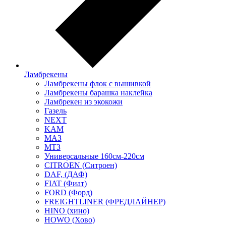
Ламбрекены
Ламбрекены флок с вышивкой
Ламбрекены барашка наклейка
Ламбрекен из экокожи
Газель
NEXT
KAM
МАЗ
МТЗ
Универсальные 160см-220см
CITROEN (Ситроен)
DAF, (ДАФ)
FIAT (Фиат)
FORD (Форд)
FREIGHTLINER (ФРЕДЛАЙНЕР)
HINO (хино)
HOWO (Хово)