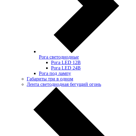
Рога светодиодные
Рога LED 12В
Рога LED 24В
Рога под лампу
Габариты три в одном
Лента светодиодная бегущий огонь