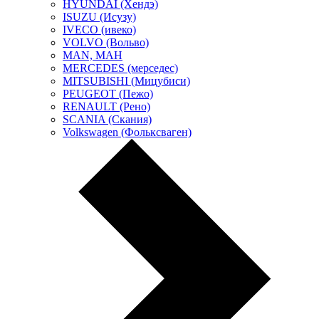
HYUNDAI (Хендэ)
ISUZU (Исузу)
IVECO (ивеко)
VOLVO (Вольво)
MAN, МАН
MERCEDES (мерседес)
MITSUBISHI (Мицубиси)
PEUGEOT (Пежо)
RENAULT (Рено)
SCANIA (Скания)
Volkswagen (Фольксваген)