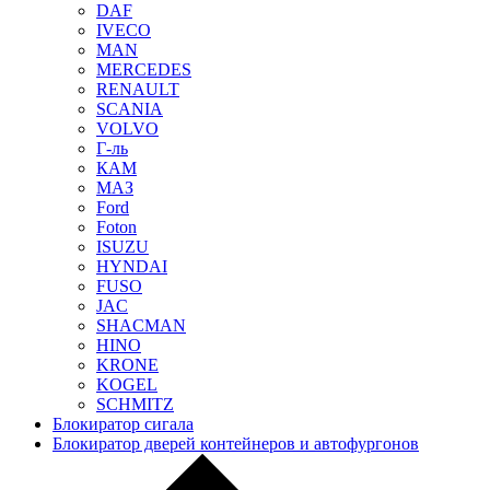
DAF
IVECO
MAN
MERCEDES
RENAULT
SCANIA
VOLVO
Г-ль
КАМ
МАЗ
Ford
Foton
ISUZU
HYNDAI
FUSO
JAC
SHACMAN
HINO
KRONE
KOGEL
SCHMITZ
Блокиратор сигала
Блокиратор дверей контейнеров и автофургонов