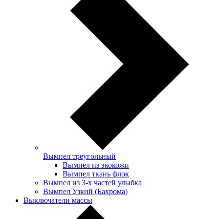
Вымпел треугольный
Вымпел из экокожи
Вымпел ткань флок
Вымпел из 3-х частей улыбка
Вымпел Узкий (Бахрома)
Выключатели массы