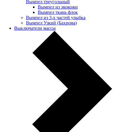
Вымпел треугольный
Вымпел из экокожи
Вымпел ткань флок
Вымпел из 3-х частей улыбка
Вымпел Узкий (Бахрома)
Выключатели массы