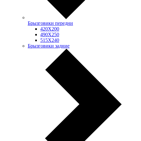
Брызговики передни
420Х200
490Х250
515Х240
Брызговики задние