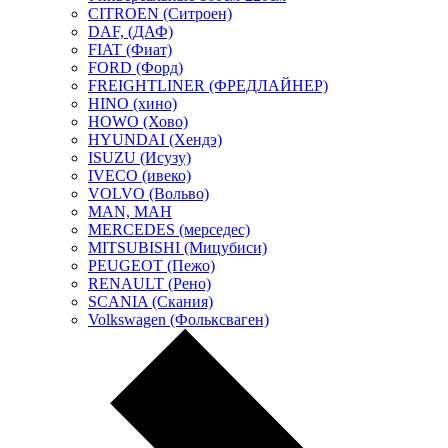
CITROEN (Ситроен)
DAF, (ДАФ)
FIAT (Фиат)
FORD (Форд)
FREIGHTLINER (ФРЕДЛАЙНЕР)
HINO (хино)
HOWO (Хово)
HYUNDAI (Хендэ)
ISUZU (Исузу)
IVECO (ивеко)
VOLVO (Вольво)
MAN, МАН
MERCEDES (мерседес)
MITSUBISHI (Мицубиси)
PEUGEOT (Пежо)
RENAULT (Рено)
SCANIA (Скания)
Volkswagen (Фольксваген)