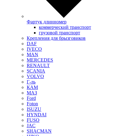
Фартук длинномер
коммерческий транспорт
грузовой транспорт
Крепления для брызговиков
DAF
IVECO
MAN
MERCEDES
RENAULT
SCANIA
VOLVO
Г-ль
КАМ
МАЗ
Ford
Foton
ISUZU
HYNDAI
FUSO
JAC
SHACMAN