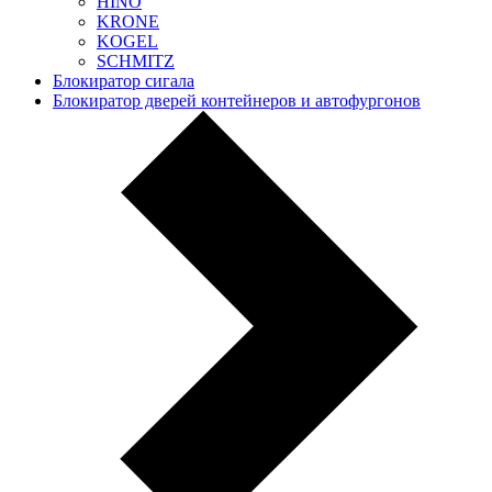
HINO
KRONE
KOGEL
SCHMITZ
Блокиратор сигала
Блокиратор дверей контейнеров и автофургонов