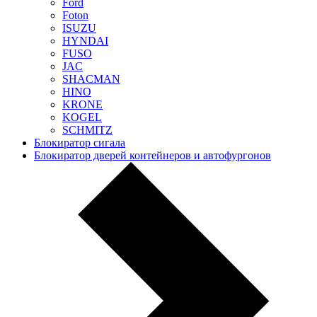
Ford
Foton
ISUZU
HYNDAI
FUSO
JAC
SHACMAN
HINO
KRONE
KOGEL
SCHMITZ
Блокиратор сигала
Блокиратор дверей контейнеров и автофургонов