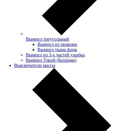
Вымпел треугольный
Вымпел из экокожи
Вымпел ткань флок
Вымпел из 3-х частей улыбка
Вымпел Узкий (Бахрома)
Выключатели массы