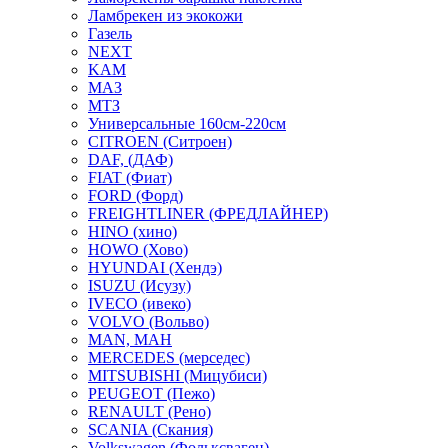
Ламбрекен из экокожи
Газель
NEXT
KAM
МАЗ
МТЗ
Универсальные 160см-220см
CITROEN (Ситроен)
DAF, (ДАФ)
FIAT (Фиат)
FORD (Форд)
FREIGHTLINER (ФРЕДЛАЙНЕР)
HINO (хино)
HOWO (Хово)
HYUNDAI (Хендэ)
ISUZU (Исузу)
IVECO (ивеко)
VOLVO (Вольво)
MAN, МАН
MERCEDES (мерседес)
MITSUBISHI (Мицубиси)
PEUGEOT (Пежо)
RENAULT (Рено)
SCANIA (Скания)
Volkswagen (Фольксваген)