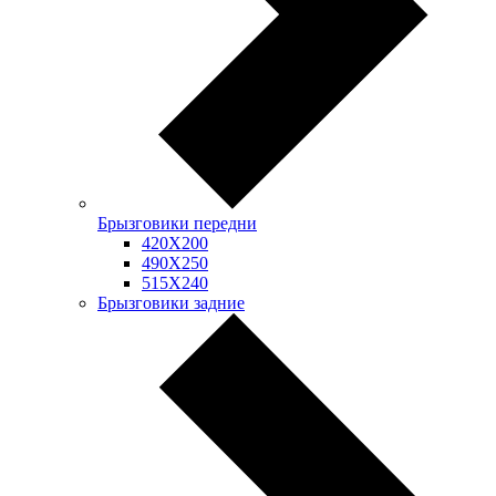
Брызговики передни
420Х200
490Х250
515Х240
Брызговики задние