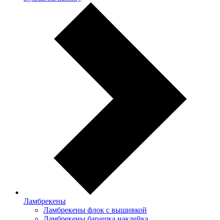
Ламбрекены
Ламбрекены флок с вышивкой
Ламбрекены барашка наклейка