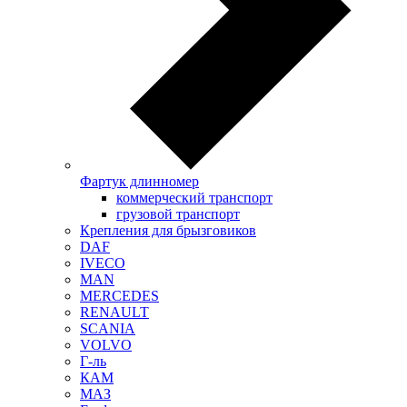
Фартук длинномер
коммерческий транспорт
грузовой транспорт
Крепления для брызговиков
DAF
IVECO
MAN
MERCEDES
RENAULT
SCANIA
VOLVO
Г-ль
КАМ
МАЗ